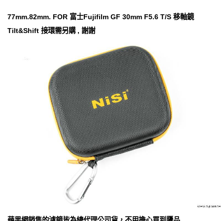
77mm.82mm. FOR 富士Fujifilm GF 30mm F5.6 T/S 移軸鏡
Tilt&Shift 接環需另購 , 謝謝
蘋果網銷售的濾鏡皆為總代理公司貨，不用擔心買到贗品