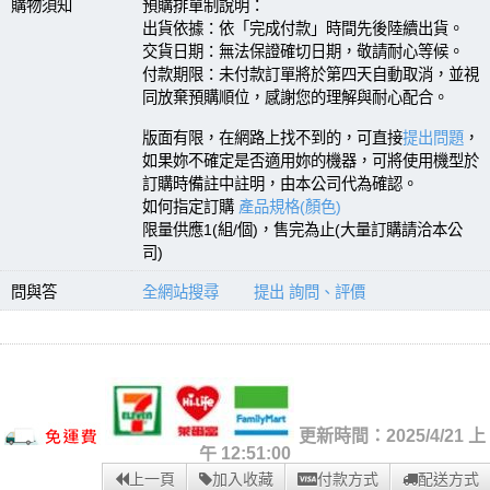
購物須知
預購排單制說明：
出貨依據：依「完成付款」時間先後陸續出貨。
交貨日期：無法保證確切日期，敬請耐心等候。
付款期限：未付款訂單將於第四天自動取消，並視
同放棄預購順位，感謝您的理解與耐心配合。
版面有限，在網路上找不到的，可直接
提出問題
，
如果妳不確定是否適用妳的機器，可將使用機型於
訂購時備註中註明，由本公司代為確認。
如何指定訂購
產品規格(顏色)
限量供應1(組/個)，售完為止(大量訂購請洽本公
司)
問與答
全網站搜尋
提出 詢問、評價
更新時間：2025/4/21 上
午 12:51:00
上一頁
加入收藏
付款方式
配送方式