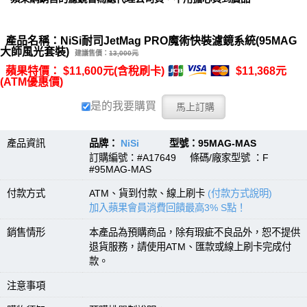
產品名稱：NiSi耐司JetMag PRO魔術快裝濾鏡系統(95MAG
大師風光套裝)
建議售價：
13,000元
蘋果特價： $11,600元(含稅刷卡)
$11,368元
(ATM優惠價)
是的我要購買
產品資訊
品牌：
NiSi
型號：95MAG-MAS
訂購編號：#A17649 條碼/廠家型號 ：F
#95MAG-MAS
付款方式
ATM、貨到付款、線上刷卡
(付款方式說明)
加入蘋果會員消費回饋最高3% S點！
銷售情形
本產品為預購商品，除有瑕疵不良品外，恕不提供
退貨服務，請使用ATM、匯款或線上刷卡完成付
款。
注意事項