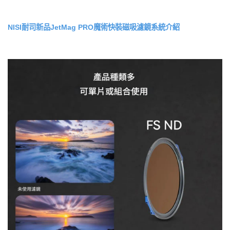
NISI耐司新品JetMag PRO魔術快裝磁吸濾鏡系統介紹