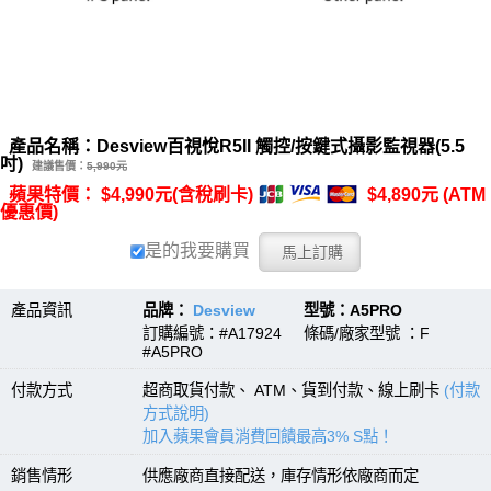
產品名稱：Desview百視悅R5II 觸控/按鍵式攝影監視器(5.5
吋)
建議售價：
5,990元
蘋果特價： $4,990元(含稅刷卡)
$4,890元 (ATM
優惠價)
是的我要購買
產品資訊
品牌：
Desview
型號：A5PRO
訂購編號：#A17924 條碼/廠家型號 ：F
#A5PRO
付款方式
超商取貨付款、 ATM、貨到付款、線上刷卡
(付款
方式說明)
加入蘋果會員消費回饋最高3% S點！
銷售情形
供應廠商直接配送，庫存情形依廠商而定