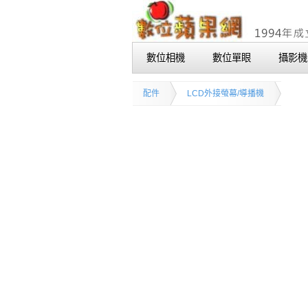
數位相機
數位單眼
攝影機
配件
LCD外接螢幕/導播機