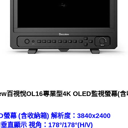
iew百視悅OL16專業型4K OLED監視螢幕(
D螢幕 (含收納箱) 解析度：3840x2400
示 視角：178°/178°(H/V)