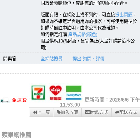
同放棄預購順位，感謝您的理解與耐心配合。
版面有限，在網路上找不到的，可直接
提出問題
，
如果妳不確定是否適用妳的機器，可將使用機型於
訂購時備註中註明，由本公司代為確認。
如何指定訂購
產品規格(顏色)
限量供應10(組/個)，售完為止(大量訂購請洽本公
司)
問與答
全網站搜尋
提出 詢問、評價
更新時間：2026/6/6 下午
11:53:00
上一頁
加入收藏
付款方式
配送方式
蘋果網推薦