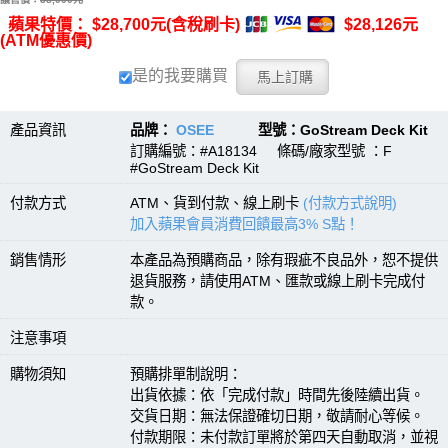
蘋果特價： $28,700元(含稅刷卡)
$28,126元
(ATM優惠價)
是的我要購買
產品資訊
品牌：
OSEE
型號：GoStream Deck Kit
訂購編號：#A18134 條碼/廠家型號 ：F
#GoStream Deck Kit
付款方式
ATM、貨到付款、線上刷卡
(付款方式說明)
加入蘋果會員消費回饋最高3% S點！
銷售情形
本產品為預購商品，除有瑕疵不良品外，恕不提供
退貨服務，請使用ATM、匯款或線上刷卡完成付
款。
注意事項
購物須知
預購排單制說明：
出貨依據：依「完成付款」時間先後陸續出貨。
交貨日期：無法保證確切日期，敬請耐心等候。
付款期限：未付款訂單將於第四天自動取消，並視