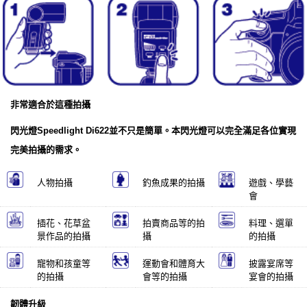
非常適合於這種拍攝
閃光燈Speedlight Di622並不只是簡單。本閃光燈可以完全滿足各位實現
完美拍攝的需求。
人物拍攝
釣魚成果的拍攝
遊戲、學藝
會
插花、花草盆
拍賣商品等的拍
料理、選單
景作品的拍攝
攝
的拍攝
寵物和孩童等
運動會和體育大
披露宴席等
的拍攝
會等的拍攝
宴會的拍攝
韌體升級