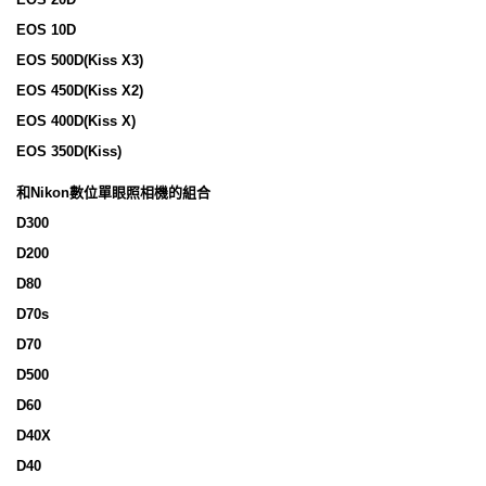
EOS 10D
EOS 500D(Kiss X3)
EOS 450D(Kiss X2)
EOS 400D(Kiss X)
EOS 350D(Kiss)
和Nikon數位單眼照相機的組合
D300
D200
D80
D70s
D70
D500
D60
D40X
D40