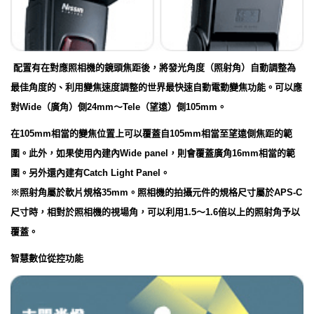
配置有在對應照相機的鏡頭焦距後，將發光角度（照射角）自動調整為
最佳角度的、利用變焦速度調整的世界最快速自動電動變焦功能。可以應
對Wide（廣角）側24mm～Tele（望遠）側105mm。
在105mm相當的變焦位置上可以覆蓋自105mm相當至望遠側焦距的範
圍。此外，如果使用內建內Wide panel，則會覆蓋廣角16mm相當的範
圍。另外還內建有Catch Light Panel。
※照射角屬於軟片規格35mm。照相機的拍攝元件的規格尺寸屬於APS-C
尺寸時，相對於照相機的視場角，可以利用1.5～1.6倍以上的照射角予以
覆蓋。
智慧數位從控功能