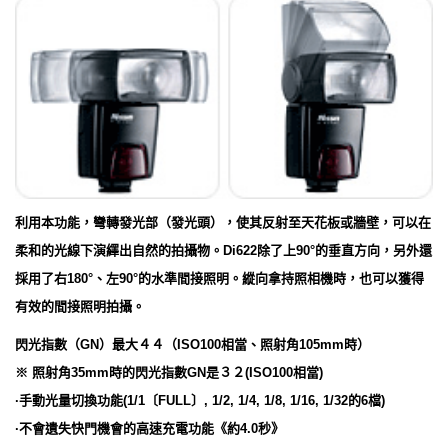
利用本功能，彎轉發光部（發光頭），使其反射至天花板或牆壁，可以在
柔和的光線下演繹出自然的拍攝物。Di622除了上90°的垂直方向，另外還
採用了右180°、左90°的水準間接照明。縱向拿持照相機時，也可以獲得
有效的間接照明拍攝。
閃光指數（GN）最大４４（ISO100相當、照射角105mm時）
※ 照射角35mm時的閃光指數GN是３２(ISO100相當)
·手動光量切換功能(1/1〔FULL〕, 1/2, 1/4, 1/8, 1/16, 1/32的6檔)
·不會遺失快門機會的高速充電功能《約4.0秒》