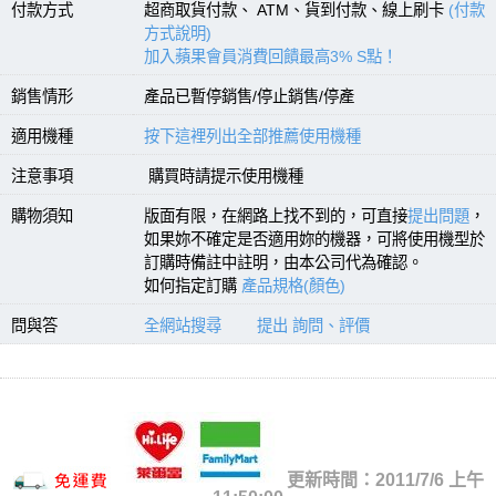
付款方式
超商取貨付款、 ATM、貨到付款、線上刷卡
(付款
方式說明)
加入蘋果會員消費回饋最高3% S點！
銷售情形
產品已暫停銷售/停止銷售/停產
適用機種
按下這裡列出全部推薦使用機種
注意事項
購買時請提示使用機種
購物須知
版面有限，在網路上找不到的，可直接
提出問題
，
如果妳不確定是否適用妳的機器，可將使用機型於
訂購時備註中註明，由本公司代為確認。
如何指定訂購
產品規格(顏色)
問與答
全網站搜尋
提出 詢問、評價
更新時間：2011/7/6 上午