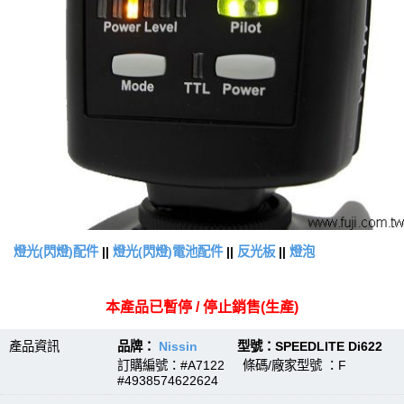
燈光(閃燈)配件
||
燈光(閃燈)電池配件
||
反光板
||
燈泡
本產品已暫停 / 停止銷售(生產)
產品資訊
品牌：
Nissin
型號：SPEEDLITE Di622
訂購編號：#A7122 條碼/廠家型號 ：F
#4938574622624