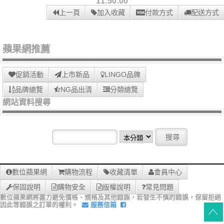
11:50:00
上一頁
加入收藏
付款方式
配送方式
蘋果網推薦
促銷活動
上市新品
LINGO品牌
品牌總覽
NG品出清
分類總覽
網站資料搜尋
數位蘋果網
購物流程
收藏清單
會員中心
保固說明
購物安全
版權說明
常見問題
數位蘋果網將盡力避免價格、規格及其他錯誤，若發生不慎的錯誤，保留拒絕
因此等錯誤之訂單的權利。
服務信箱