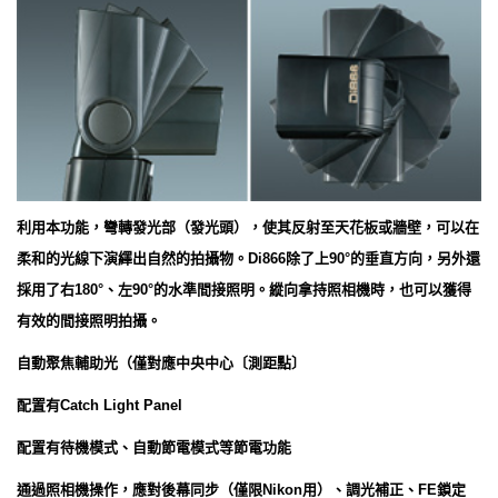
利用本功能，彎轉發光部（發光頭），使其反射至天花板或牆壁，可以在
柔和的光線下演繹出自然的拍攝物。Di866除了上90°的垂直方向，另外還
採用了右180°、左90°的水準間接照明。縱向拿持照相機時，也可以獲得
有效的間接照明拍攝。
自動聚焦輔助光（僅對應中央中心〔測距點〕
配置有Catch Light Panel
配置有待機模式、自動節電模式等節電功能
通過照相機操作，應對後幕同步（僅限Nikon用）、調光補正、FE鎖定