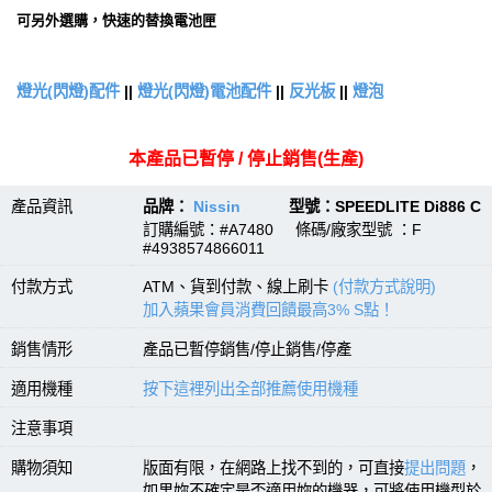
可另外選購，快速的替換電池匣
燈光(閃燈)配件
||
燈光(閃燈)電池配件
||
反光板
||
燈泡
本產品已暫停 / 停止銷售(生產)
產品資訊
品牌：
Nissin
型號：SPEEDLITE Di886 C
訂購編號：#A7480 條碼/廠家型號 ：F
#4938574866011
付款方式
ATM、貨到付款、線上刷卡
(付款方式說明)
加入蘋果會員消費回饋最高3% S點！
銷售情形
產品已暫停銷售/停止銷售/停產
適用機種
按下這裡列出全部推薦使用機種
注意事項
購物須知
版面有限，在網路上找不到的，可直接
提出問題
，
如果妳不確定是否適用妳的機器，可將使用機型於