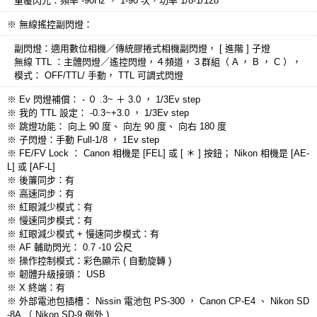
重覆閃光：頻率 -90Hz ， 1-90 次，功率 1/8-1/128
※ 無線搖控副閃燈：
副閃燈：適用數位相機／傳統膠捲式相機副閃燈， [ 進階 ] 子燈
無線 TTL ：主體閃燈／遙控閃燈，４頻道，３群組（ A ， B ， C ），
模式： OFF/TTL/ 手動， TTL 可調式閃燈
※ Ev 閃燈補償： - ０ .3~ ＋ 3.0 ， 1/3Ev step
※ 我的 TTL 設定： -0.3~+3.0 ， 1/3Ev step
※ 跳燈功能： 向上 90 度、 向左 90 度、 向右 180 度
※ 子閃燈：手動 Full-1/8 ， 1Ev step
※ FE/FV Lock ： Canon 相機是 [FEL] 或 [ ＊ ] 按鈕； Nikon 相機是 [AE-
L] 或 [AF-L]
※ 後簾同步：有
※ 高速同步：有
※ 紅眼減少模式：有
※ 慢速同步模式：有
※ 紅眼減少模式 + 慢速同步模式：有
※ AF 輔助閃光： 0.7 -10 公尺
※ 操作控制模式：彩色顯示 ( 自動旋轉 )
※ 韌體升級接頭： USB
※ X 終端：有
※ 外部電池包插槽： Nissin 電池包 PS-300 ， Canon CP-E4 、 Nikon SD
-8A （ Nikon SD-9 例外 )