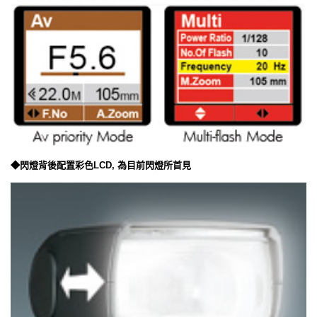
◆閃燈背後配置彩色LCD, 為目前閃燈所首見