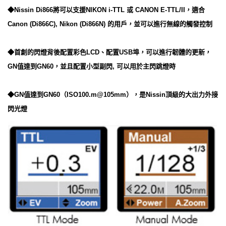
◆Nissin Di866將可以支援NIKON i-TTL 或 CANON E-TTL/II，適合
Canon (Di866C), Nikon (Di866N) 的用戶，並可以進行無線的觸發控制
◆首創的閃燈背後配置彩色LCD、配置USB埠，可以進行韌體的更新，
GN值達到GN60，並且配置小型副閃, 可以用於主閃跳燈時
◆GN值達到GN60（ISO100.m@105mm），是Nissin頂級的大出力外接
閃光燈