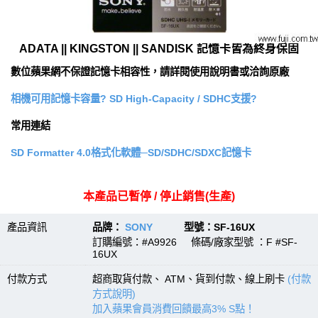
ADATA || KINGSTON || SANDISK 記憶卡皆為終身保固
數位蘋果網不保證記憶卡相容性，請詳閱使用說明書或洽詢原廠
相機可用記憶卡容量? SD High-Capacity / SDHC支援?
常用連結
SD Formatter 4.0格式化軟體─SD/SDHC/SDXC記憶卡
本產品已暫停 / 停止銷售(生產)
產品資訊
品牌：
SONY
型號：SF-16UX
訂購編號：#A9926 條碼/廠家型號 ：F #SF-
16UX
付款方式
超商取貨付款、 ATM、貨到付款、線上刷卡
(付款
方式說明)
加入蘋果會員消費回饋最高3% S點！