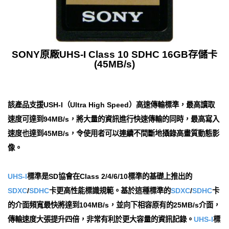
SONY原廠UHS-I Class 10 SDHC 16GB存儲卡
(45MB/s)
該產品支援USH-I（Ultra High Speed）高速傳輸標準，最高讀取
速度可達到94MB/s，將大量的資訊進行快速傳輸的同時，最高寫入
速度也達到45MB/s，令使用者可以連續不間斷地攝錄高畫質動態影
像。
UHS-I
標準是SD協會在Class 2/4/6/10標準的基礎上推出的
SDXC
/
SDHC
卡更高性能標識規範。基於這種標準的
SDXC
/
SDHC
卡
的介面頻寬最快將達到104MB/s，並向下相容原有的25MB/s介面，
傳輸速度大張提升四倍，非常有利於更大容量的資訊記錄。
UHS-I
標