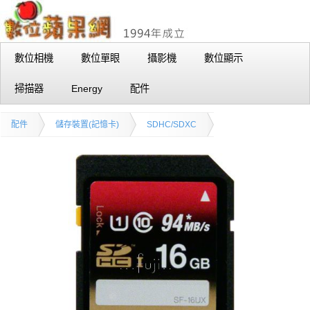
數位相機
數位單眼
攝影機
數位顯示
掃描器
Energy
配件
配件
儲存裝置(記憶卡)
SDHC/SDXC