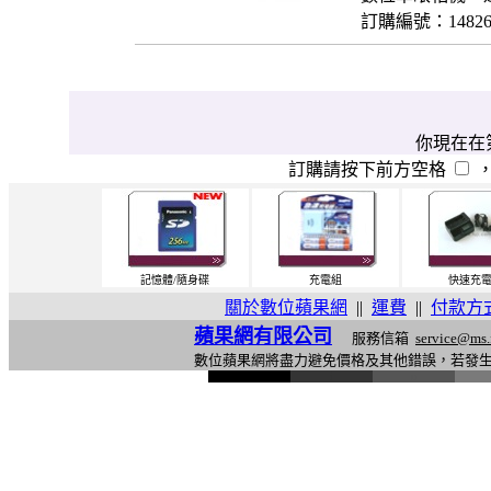
訂購編號：1482
你現在在第
訂購請按下前方空格
記憶體/隨身碟
充電組
快速充
關於數位蘋果網
||
運費
||
付款方
蘋果網有限公司
服務信箱
service@ms.
數位蘋果網將盡力避免價格及其他錯誤，若發
l
i
n