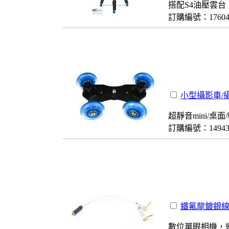
搭配S4油壓雲台 
訂購編號：1760
小型攝影車/
超靜音mini/桌
訂購編號：1494
鐵氟龍鍍銀線
數位單眼相機，