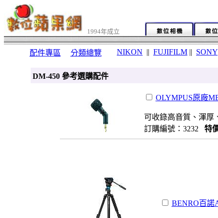
1994年成立
NIKON
||
FUJIFILM
||
SONY
配件專區
分類總覽
DM-450 參考選購配件
OLYMPUS原廠ME50
可收錄高音質、渾厚
訂購編號：3232
特價
BENRO百諾A