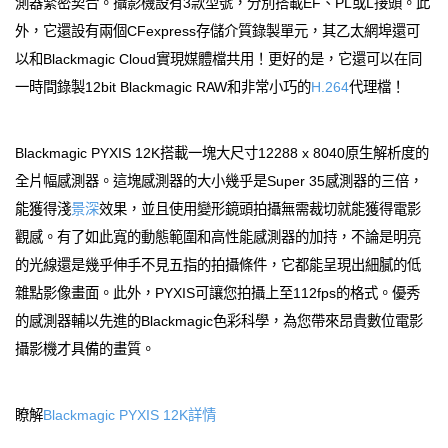
測器緊密契合。攝影機設有3款型號，分別搭載EF、PL或L接頭。此
外，它還設有兩個CFexpress存儲介質錄製單元，其乙太網埠還可
以和Blackmagic Cloud實現媒體檔共用！更好的是，它還可以在同
一時間錄製12bit Blackmagic RAW和非常小巧的
H.264
代理檔！
Blackmagic PYXIS 12K搭載一塊大尺寸12288 x 8040原生解析度的
全片幅感測器。這塊感測器的大小幾乎是Super 35感測器的三倍，
能獲得淺
景深
效果，並且使用變形鏡頭拍攝無需裁切就能獲得電影
觀感。有了如此寬的動態範圍和高性能感測器的加持，不論是明亮
的光線還是幾乎伸手不見五指的拍攝條件，它都能呈現出細膩的低
雜點影像畫面。此外，PYXIS可讓您拍攝上至112fps的格式。優秀
的感測器輔以先進的Blackmagic色彩科學，為您帶來昂貴數位電影
攝影機才具備的畫質。
瞭解
Blackmagic PYXIS 12K詳情