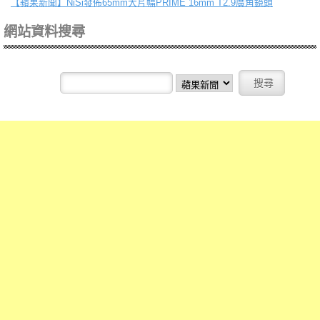
【蘋果新聞】
NiSi發佈65mm大片幅PRIME 16mm T2.9廣角鏡頭
網站資料搜尋