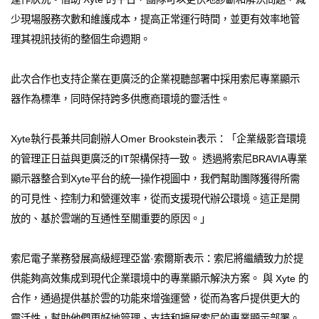
少現場服務次數和維護成本，提高正常運行時間，並更有效率地管
理其視訊技術的整個生命週期。
此次合作也支持企業在更廣泛的企業視聽部署中採用索尼專業顯示
器作為標準，同時保持跨多供應商環境的靈活性。
Xyte執行長兼共同創辦人Omer Brookstein表示：「企業級影音環境
的管理正日益與更廣泛的IT架構保持一致。 透過將索尼BRAVIA專業
顯示器整合到Xyte平台的統一操作視圖中，我們幫助團隊獲得所需
的可見性、控制力和營運效率，從而支援現代辦公環境。這正是開
放的、基於雲端的互通性至關重要的原因。」
索尼電子業務發展高級經理亞當·索爾斯表示：索尼將繼續致力於提
供能夠高效集成到現代企業環境中的專業顯示解決方案。 與 Xyte 的
合作，通過提供基於雲的功能來增強運營，從而為客戶提供更大的
靈活性，幫助他們更好地管理、支持和擴展索尼的專業顯示部署。