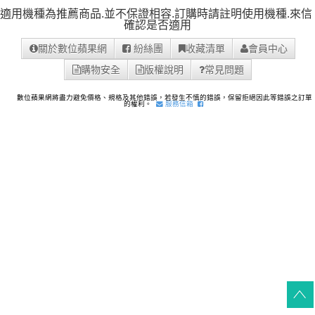
適用機種為推薦商品.並不保證相容.訂購時請註明使用機種.
來信
確認是否適用
關於數位蘋果網
紛絲團
收藏清單
會員中心
購物安全
版權說明
常見問題
數位蘋果網將盡力避免價格、規格及其他錯誤，若發生不慎的錯誤，保留拒絕因此等錯誤之訂單
的權利。
服務信箱