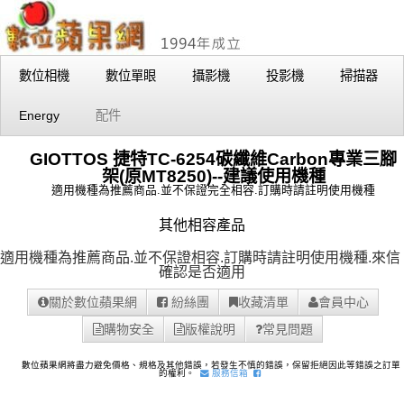
數位相機
數位單眼
攝影機
投影機
掃描器
Energy
配件
GIOTTOS 捷特TC-6254碳纖維Carbon專業三腳
架(原MT8250)--建議使用機種
適用機種為推薦商品.並不保證完全相容.訂購時請註明使用機種
其他相容產品
適用機種為推薦商品.並不保證相容.訂購時請註明使用機種.
來信
確認是否適用
關於數位蘋果網
紛絲團
收藏清單
會員中心
購物安全
版權說明
常見問題
數位蘋果網將盡力避免價格、規格及其他錯誤，若發生不慎的錯誤，保留拒絕因此等錯誤之訂單
的權利。
服務信箱