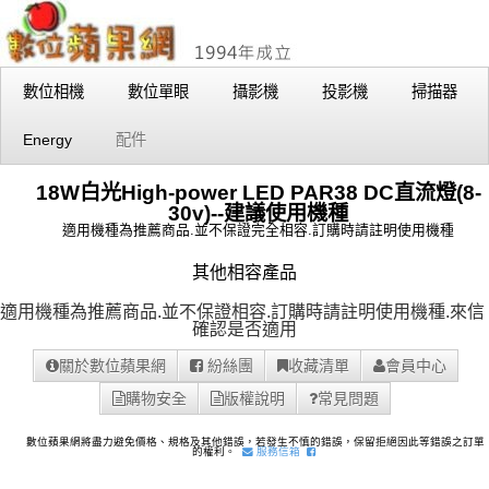
數位相機
數位單眼
攝影機
投影機
掃描器
Energy
配件
18W白光High-power LED PAR38 DC直流燈(8-
30v)--建議使用機種
適用機種為推薦商品.並不保證完全相容.訂購時請註明使用機種
其他相容產品
適用機種為推薦商品.並不保證相容.訂購時請註明使用機種.
來信
確認是否適用
關於數位蘋果網
紛絲團
收藏清單
會員中心
購物安全
版權說明
常見問題
數位蘋果網將盡力避免價格、規格及其他錯誤，若發生不慎的錯誤，保留拒絕因此等錯誤之訂單
的權利。
服務信箱