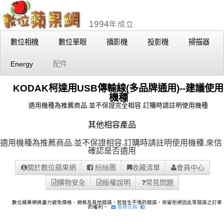
數位相機
數位單眼
攝影機
投影機
掃描器
Energy
配件
KODAK柯達用USB傳輸線(多品牌通用)--建議使用
機種
適用機種為推薦商品.並不保證完全相容.訂購時請註明使用機種
其他相容產品
適用機種為推薦商品.並不保證相容.訂購時請註明使用機種.
來信
確認是否適用
關於數位蘋果網
紛絲團
收藏清單
會員中心
購物安全
版權說明
常見問題
數位蘋果網將盡力避免價格、規格及其他錯誤，若發生不慎的錯誤，保留拒絕因此等錯誤之訂單
的權利。
服務信箱