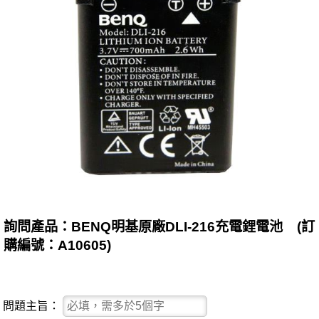
詢問產品：BENQ明基原廠DLI-216充電鋰電池 (訂
購編號：A10605)
問題主旨：