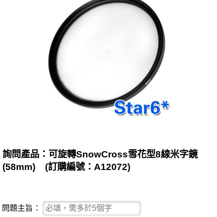
詢問產品：可旋轉SnowCross雪花型8線米字鏡
(58mm) (訂購編號：A12072)
問題主旨：