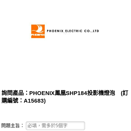
詢問產品：PHOENIX鳳凰SHP184投影機燈泡 (訂
購編號：A15683)
問題主旨：