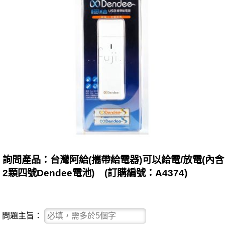
詢問產品：台灣阿給(攜帶給電器)可以給電/放電(內含
2顆四號Dendee電池) (訂購編號：A4374)
問題主旨：