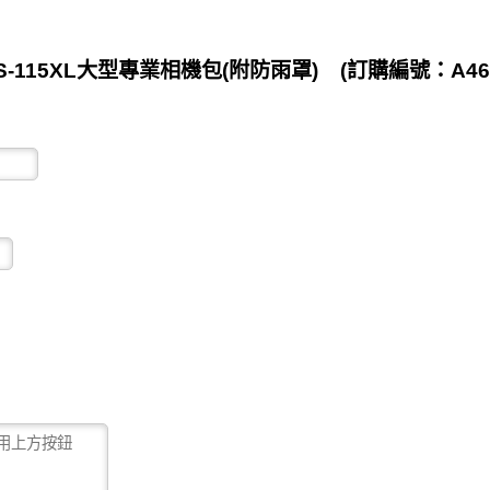
-115XL大型專業相機包(附防雨罩) (訂購編號：A461