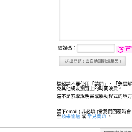
驗證碼：
標題請不要使用「請問」、「急需解
免其他網友瀏覽上的時間浪費。
這不是索取說明書或驅動程式的地方
留下email ( 非必填 )當我
至
蘋果論壇
或
常見問題
。