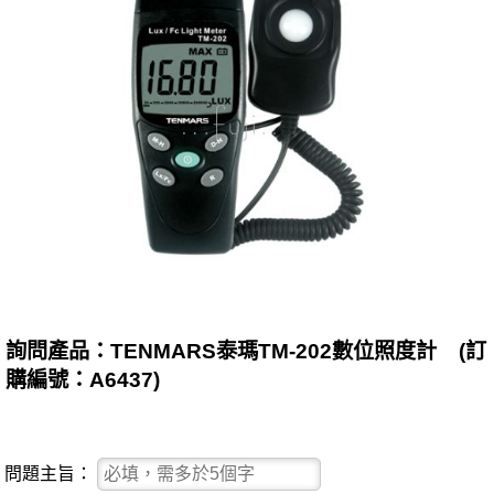
詢問產品：TENMARS泰瑪TM-202數位照度計 (訂
購編號：A6437)
問題主旨：