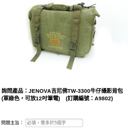
詢問產品：JENOVA吉尼佛TW-3300牛仔攝影背包
(軍綠色，可放12吋筆電) (訂購編號：A9802)
問題主旨：