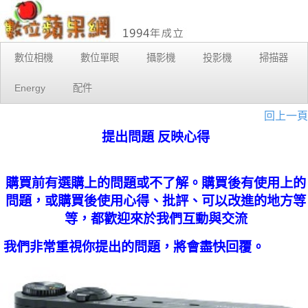
數位相機
數位單眼
攝影機
投影機
掃描器
Energy
配件
回上一頁
提出問題 反映心得
購買前有選購上的問題或不了解。購買後有使用上的
問題，或購買後使用心得、批評、可以改進的地方等
等，都歡迎來於我們互動與交流
我們非常重視你提出的問題，將會盡快回覆。