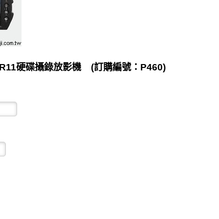
R11硬碟攝錄放影機 (訂購編號：P460)