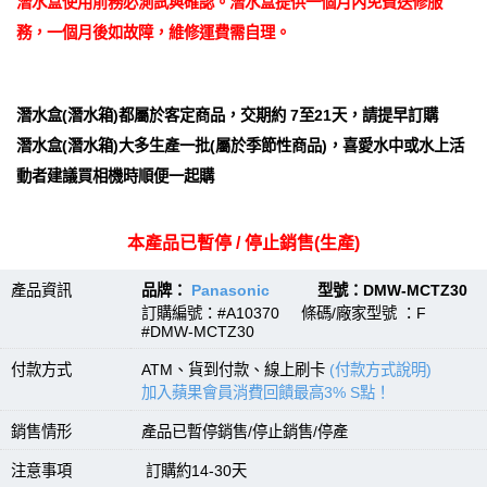
潛水盒使用前務必測試與確認。潛水盒提供一個月內免費送修服
務，一個月後如故障，維修運費需自理。
潛水盒(潛水箱)都屬於客定商品，交期約 7至21天，請提早訂購
潛水盒(潛水箱)大多生產一批(屬於季節性商品)，喜愛水中或水上活
動者建議買相機時順便一起購
本產品已暫停 / 停止銷售(生產)
產品資訊
品牌：
Panasonic
型號：DMW-MCTZ30
訂購編號：#A10370 條碼/廠家型號 ：F
#DMW-MCTZ30
付款方式
ATM、貨到付款、線上刷卡
(付款方式說明)
加入蘋果會員消費回饋最高3% S點！
銷售情形
產品已暫停銷售/停止銷售/停產
注意事項
訂購約14-30天