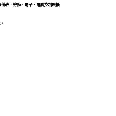
驗室儀表、檢修、電子、電腦控制廣播
造。