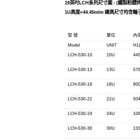
19英吋LCH系列尺寸圖 : (鐵製粉體烤
1U高度=44.45m/m 總高尺寸均含輪
型 號
單位
內
Model
UNIT
H1
LCH-530-10
10U
44
LCH-530-13
13U
57
LCH-530-18
18U
80
LCH-530-21
21U
93
LCH-530-24
24U
10
LCH-530-30
30U
13