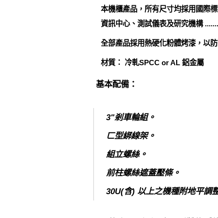
本機櫃產品，所有尺寸均採用國際標準
資訊中心、測試儀表及研究機構 ........
全部產品採用熱硬化粉體烤漆，以防
材質： 冷軋SPCC or AL 鋁金屬
基本配備：
3"剎車輪組。
ㄈ型綁線架。
組立螺絲。
前柱螺絲遮蓋壓條。
30U(含) 以上之機種附地平調