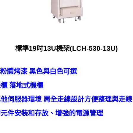
標準19吋13U機架(LCH-530-13U)
 粉體烤漆 黑色與白色可選
櫃 落地式機櫃
他伺服器環境 周全走線設計方便整理與走線
的元件安裝和存放、增強的電源管理