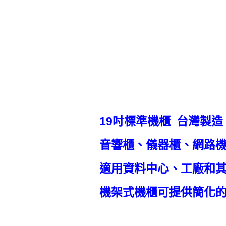
19吋標準機櫃 台灣製造
音響櫃、儀器櫃、網路機
適用資料中心、工廠和其
機架式機櫃可提供簡化