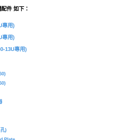
配件 如下：
U專用)
U專用)
0-13U專用)
0)
0)
器
八孔)
Plate