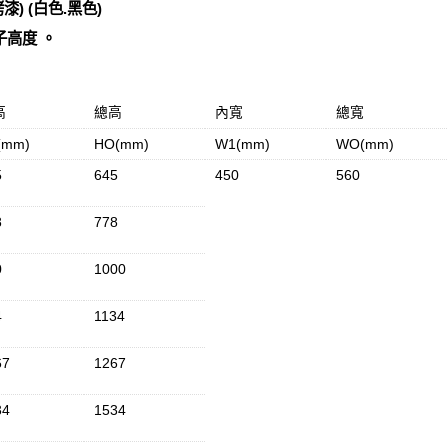
漆) (白色.黑色)
子高度 。
高
總高
內寬
總寬
(mm)
HO(mm)
W1(mm)
WO(mm)
5
645
450
560
8
778
0
1000
4
1134
67
1267
34
1534