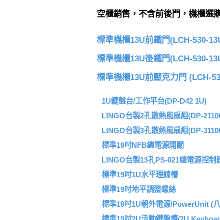
空櫃銷售，不含前後門，機櫃選購
標準機櫃13U前鐵門(LCH-530-13
標準機櫃13U後鐵門(LCH-530-13
標準機櫃13U前壓克力門 (LCH-53
1U鍵盤台/工作平台(DP-D42 1U)
LINGO台製2孔散熱風扇組(DP-21106
LINGO台製3孔散熱風扇組(DP-31106
標準19吋NFB總電源開關
LINGO台製13孔PS-021總電源控制
標準19吋1U水平理線槽
標準19吋地平調整螺絲
標準19吋1U朝外電源/PowerUnit (
標準19吋2U活動鍵盤檯/2U Keyboard 