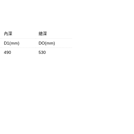
內深
總深
D1(mm)
DO(mm)
490
530