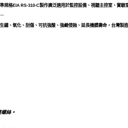
規格EIA RS-310-C製作廣泛適用於監控設備、視聽主控室、實
..
生鏽、氧化、刮傷、可抗強酸、強鹼侵蝕、延長機體壽命，台灣製
整螺絲。