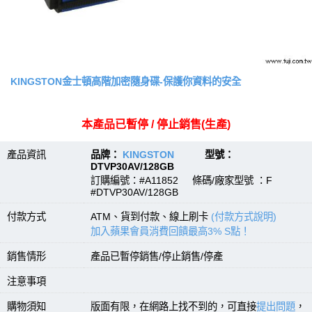
KINGSTON金士頓高階加密隨身碟-保護你資料的安全
本產品已暫停 / 停止銷售(生產)
產品資訊
品牌：
KINGSTON
型號：
DTVP30AV/128GB
訂購編號：#A11852 條碼/廠家型號 ：F
#DTVP30AV/128GB
付款方式
ATM、貨到付款、線上刷卡
(付款方式說明)
加入蘋果會員消費回饋最高3% S點！
銷售情形
產品已暫停銷售/停止銷售/停產
注意事項
購物須知
版面有限，在網路上找不到的，可直接
提出問題
，