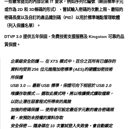
一些最常提出的內部企業 IT 要求，例如序列化編號（經由標準字元
或作為 2D 和 3D條碼的形式）、嘗試輸入密碼的次數上限、最短的
密碼長度以及自訂的產品識別碼（PID）以用於標準端點管理軟體
（列入保護名單）。
DTVP 3.0 提供五年保固、免費技術支援服務及 Kingston 可靠的品
質保證。
企業級安全防護 — 在 XTS 模式中，百分之百所有已儲存的
資料均受到 256 位元進階加密標準 (AES)的硬體加密技術
所保護
USB 3.0 — 最新 USB 標準，保證可向下相容於 USB 2.0
唯讀存取模式 — 選取此模式時，將以唯讀模式讀取檔案，
以防止潛在惡意程式所帶來的風險
加強的密碼保護 — 使用者可設定最低字元數的複合密碼規
範，來預防未授權的資料存取
安全保密 — 隨身碟在 10 次嘗試登入失敗後，會自動鎖定