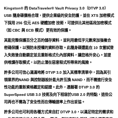
Kingston® 的 DataTraveler® Vault Privacy 3.0（DTVP 3.0）
USB 隨身碟價格合理，提供企業級的安全防護，並在 XTS 加密模式
下採用 256 位元 AES 硬體加密 技術，可提供比其他區段加密模式
（如 CBC 與 ECB 模式）更有效的保護。
其能完整保護百分之百的儲存資料，並利用最低字元數來加強複合
密碼保護，以預防未授權的資料存取。此隨身碟還能在 10 次嘗試登
入失敗後自動鎖定並且重新格式化內部資料，讓您格外安心。並提
供唯讀存取模式，以防止潛在惡意程式所帶來的風險。
許多公司可信心滿滿地將 DTVP 3.0 加入其標準清單中，因為其引
領業界的NAND 與控制器設計能允許互換 NAND，而不需進行安全
性功能的重新資格鑑定和認證。此外，憑藉著 DTVP 3.0 的
SuperSpeed USB 3.0 技術及向下相容於USB 2.0 的特點，這些公
司再也不需為了安全性而在傳輸速率上作出妥協。
許多公司也可利用各種方式來自訂 DTVP 3.0，以滿足特定的需求和