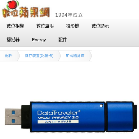
數位相機
數位單眼
攝影機
數位顯示
掃描器
Energy
配件
配件
儲存裝置(記憶卡)
加密隨身碟