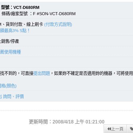
VCT-D680RM
碼/廠家型號 ：F #SON-VCT-D680RM
TM、貨到付款、線上刷卡
(付款方式說明)
饋最高3% S點！
止銷售/停產
薦使用機種
找不到的，可直接
提出問題
，如果妳不確定是否適用妳的機器，可將使用
格(顏色)
出 詢問、評價
更新時間：2008/4/18 上午 01:21:00
上一頁