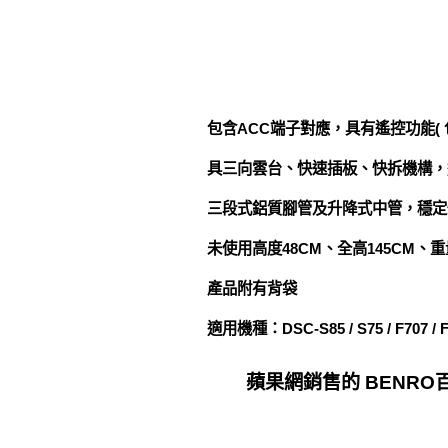
包含ACC端子對應，具有遙控功能( 包含 Zoom 
具三向雲台、快速插板、快拆機構，
三段式鋁質腳管及升降式中管，穩定
未使用高度48CM、全高145CM、重量 
產品附有背袋
適用機種：DSC-S85 / S75 / F707 / 
蘋果網銷售的 BENRO百