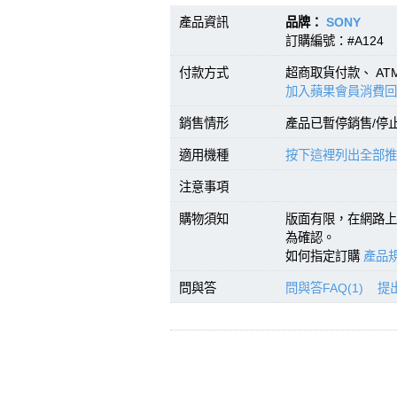
產品資訊
品牌：
SONY
型號：
訂購編號：#A124 條
付款方式
超商取貨付款、 A
加入蘋果會員消費回
銷售情形
產品已暫停銷售/停
適用機種
按下這裡列出全部推
注意事項
購物須知
版面有限，在網路上
為確認。
如何指定訂購
產品規
問與答
問與答FAQ(1)
提