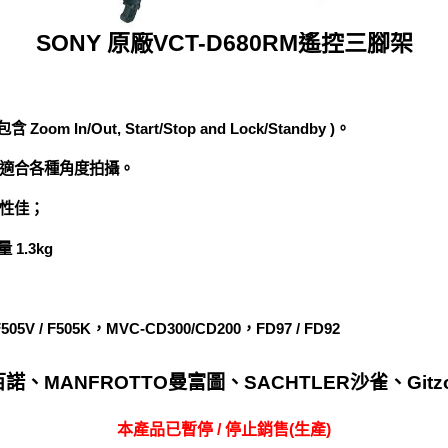
SONY 原廠VCT-D680RM遙控三腳架
In/Out, Start/Stop and Lock/Standby )。
適合各種角度拍攝。
性佳；
1.3kg
F505V / F505K，MVC-CD300/CD200，FD97 / FD92
諾、MANFROTTO曼富圖、SACHTLER沙雀、Gi
本產品已暫停 / 停止銷售(生產)