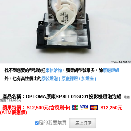
找不到您要的型號歡迎
來信洽詢
，蘋果網型號眾多，除
原廠燈組
外，也有高性價比的
原裝燈泡 ( 原廠裸燈 / 加燈座 )
產品名稱：OPTOMA原廠SP.8LL01GC01投影機燈泡泡組
建議
售價：
18,000元
蘋果特價： $12,500元(含稅刷卡)
$12,250元
(ATM優惠價)
是的我要購買