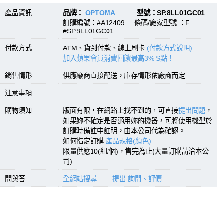
產品資訊
品牌：
OPTOMA
型號：SP.8LL01GC01
訂購編號：#A12409 條碼/廠家型號 ：F
#SP.8LL01GC01
付款方式
ATM、貨到付款、線上刷卡
(付款方式說明)
加入蘋果會員消費回饋最高3% S點！
銷售情形
供應廠商直接配送，庫存情形依廠商而定
注意事項
購物須知
版面有限，在網路上找不到的，可直接
提出問題
，
如果妳不確定是否適用妳的機器，可將使用機型於
訂購時備註中註明，由本公司代為確認。
如何指定訂購
產品規格(顏色)
限量供應10(組/個)，售完為止(大量訂購請洽本公
司)
問與答
全網站搜尋
提出 詢問、評價