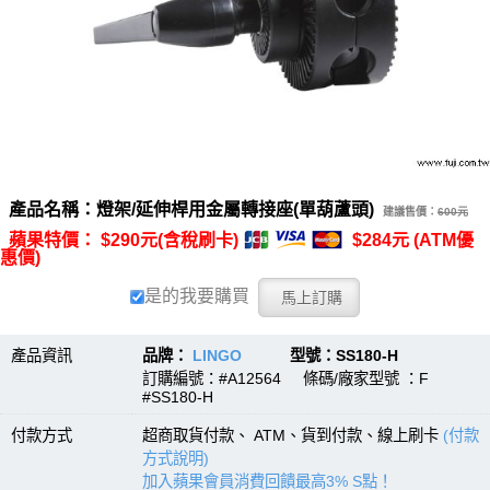
產品名稱：燈架/延伸桿用金屬轉接座(單葫蘆頭)
建議售價：
600元
蘋果特價： $290元(含稅刷卡)
$284元 (ATM優
惠價)
是的我要購買
產品資訊
品牌：
LINGO
型號：SS180-H
訂購編號：#A12564 條碼/廠家型號 ：F
#SS180-H
付款方式
超商取貨付款、 ATM、貨到付款、線上刷卡
(付款
方式說明)
加入蘋果會員消費回饋最高3% S點！