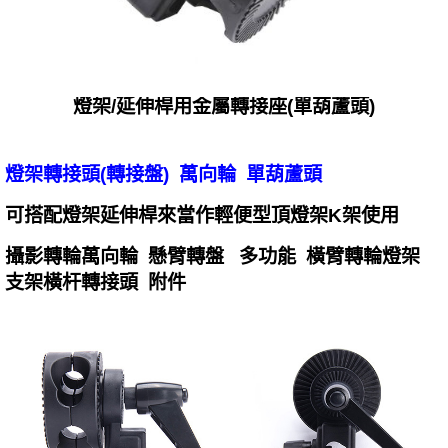
燈架/延伸桿用金屬轉接座(單葫蘆頭)
燈架轉接頭(轉接盤) 萬向輪 單葫蘆頭
可搭配燈架延伸桿來當作輕便型頂燈架K架使用
攝影轉輪萬向輪 懸臂轉盤 多功能 橫臂轉輪燈架
支架橫杆轉接頭 附件