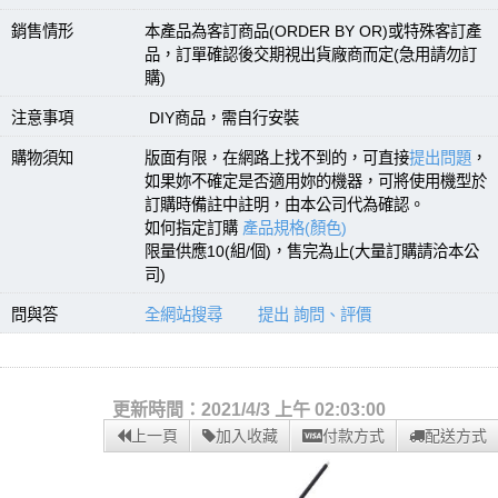
銷售情形
本產品為客訂商品(ORDER BY OR)或特殊客訂產
品，訂單確認後交期視出貨廠商而定(急用請勿訂
購)
注意事項
DIY商品，需自行安裝
購物須知
版面有限，在網路上找不到的，可直接
提出問題
，
如果妳不確定是否適用妳的機器，可將使用機型於
訂購時備註中註明，由本公司代為確認。
如何指定訂購
產品規格(顏色)
限量供應10(組/個)，售完為止(大量訂購請洽本公
司)
問與答
全網站搜尋
提出 詢問、評價
更新時間：2021/4/3 上午 02:03:00
上一頁
加入收藏
付款方式
配送方式