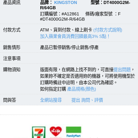
產品資訊
品牌：
KINGSTON
型號：DT4000G2M-
R/64GB
訂購編號：#A12861 條碼/廠家型號 ：F
#DT4000G2M-R/64GB
付款方式
ATM、貨到付款、線上刷卡
(付款方式說明)
加入蘋果會員消費回饋最高3% S點！
銷售情形
產品已暫停銷售/停止銷售/停產
注意事項
購物須知
版面有限，在網路上找不到的，可直接
提出問題
，
如果妳不確定是否適用妳的機器，可將使用機型於
訂購時備註中註明，由本公司代為確認。
如何指定訂購
產品規格(顏色)
問與答
全網站搜尋
提出 詢問、評價