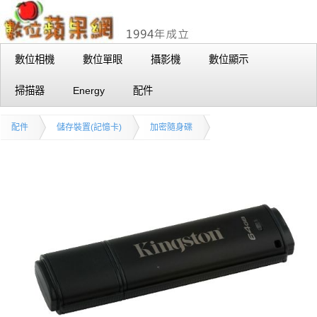
數位相機
數位單眼
攝影機
數位顯示
掃描器
Energy
配件
配件
儲存裝置(記憶卡)
加密隨身碟