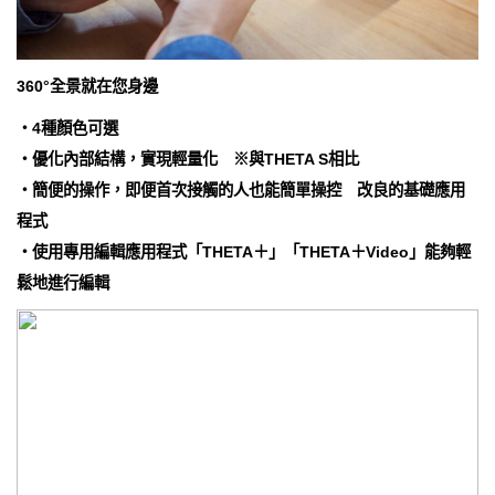
360°全景就在您身邊
・4種顏色可選
・優化內部結構，實現輕量化 ※與THETA S相比
・簡便的操作，即便首次接觸的人也能簡單操控 改良的基礎應用
程式
・使用專用編輯應用程式「THETA＋」「THETA＋Video」能夠輕
鬆地進行編輯