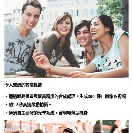
令人驚訝的較高性能
・通過較高畫質與較高精度的合成處理，生成360°靜止圖像＆視頻
・約1.5秒高速啟動拍攝。
・通過自主研發的光學系統，實現輕薄型機身