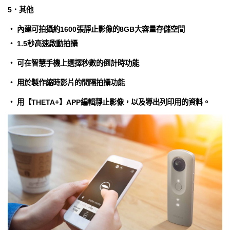
5．其他
・ 內建可拍攝約1600張靜止影像的8GB大容量存儲空間
・ 1.5秒高速啟動拍攝
・ 可在智慧手機上選擇秒數的倒計時功能
・ 用於製作縮時影片的間隔拍攝功能
・ 用【THETA+】APP編輯靜止影像，以及導出列印用的資料。