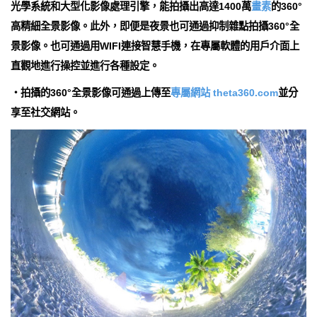
光學系統和大型化影像處理引擎，能拍攝出高達1400萬
畫素
的360°
高精細全景影像。此外，即便是夜景也可通過抑制雜點拍攝360°全
景影像。也可通過用WIFI連接智慧手機，在專屬軟體的用戶介面上
直觀地進行操控並進行各種設定。
・拍攝的360°全景影像可通過上傳至
專屬網站 theta360.com
並分
享至社交網站。