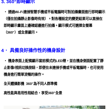
3. 360°即時顯示
・ 通過Wi-Fi連接智慧手機或平板電腦時可對拍攝畫面進行即時顯示
（僅在拍攝靜止影像時有效）。對各種設定的變更結果可以直接在
即時顯示畫面上邊確認邊進行拍攝。顯示模式可選擇全螢幕
（360°）或全景顯示。
4． 具備良好操作性的機身設計
・ 機身表面上配備顯示當前模式的LED燈，並在機身側面配置了靜
止影像/視訊切換按鈕，即便在未連接手機或平板電腦時，也可使用
機身進行簡單流暢的操作。
全天體攝影機 360°為不同人群準備
高性能與易用性相結合，享受360°全景