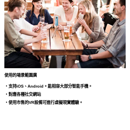
使用的場景範圍廣
・支持iOS、Android。能相容大部分智能手機。
・對應各種社交網站
・使用市售的VR設備可進行虛擬現實體驗。