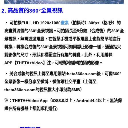
2. 高品質的360°全景視訊
・ 可拍攝FULL HD 1920×1080
畫素
（拍攝時）30fps（格/秒）的
高畫質流暢的360°全景視訊。可拍攝長至5分鐘（合成後）的360°全
景視訊，無需通過電腦，在智慧手機或平板電腦上也能簡單地進行
轉換。轉換合成後的360°全景視訊可如同靜止影像一樣，通過指尖
對影像的尺寸，形狀和構圖進行有趣的轉變。此外，利用編輯
APP【THETA+Video】注，可輕鬆地編輯拍攝的影像。
・ 將合成後的視訊上傳至專用網站theta360cn.com後，可像360°
全景影像一樣分享至微博，微信等社交平臺（上傳至
theta360cn.com的視訊檔大小限制為5MB）
注：THETA+Video App（iOS8.0以上、Android4.4以上、無法保
證在所有機器上都能順利運行)