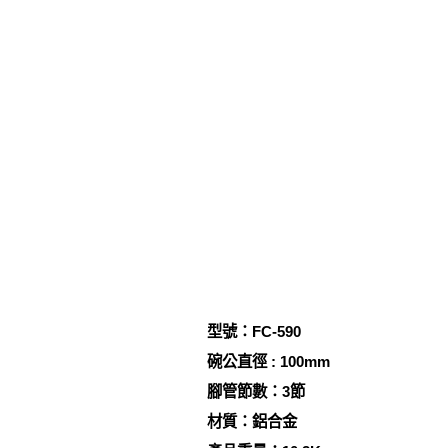
型號：FC-590
碗公直徑 : 100mm
腳管節數：3節
材質：鋁合金