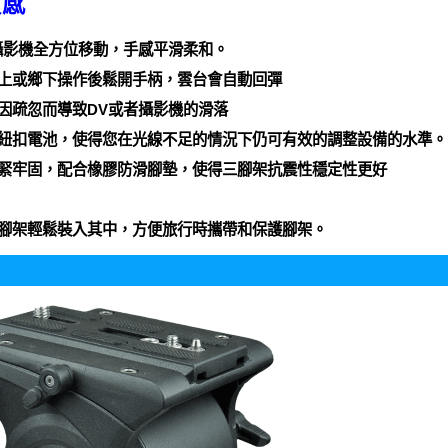
質感
或攝影機全方位移動，手感平滑柔和。
向上或鄉下操作後鬆開手柄，雲台會自動回彈
免因疏忽而導致DV或者攝影機的滑落
換紐扣電池，使得您在光線不足的情況下仍可有效的調整設備的水準。
鎖緊牢固，配合橡膠防滑腳墊，使得三腳架抗震性穩定性更好
將腳架輕鬆裝入其中，方便旅行時攜帶和保護腳架。