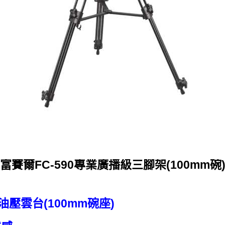
富賽爾FC-590專業廣播級三腳架(100mm碗
列 油壓雲台(100mm碗座)