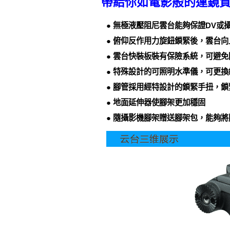
帶給你如電影般的運鏡
● 無極液壓阻尼雲台能夠保證DV
● 俯仰反作用力旋鈕鎖緊後，雲台
● 雲台快裝板裝有保險系統，可避
● 特殊設計的可照明水準儀，可更
● 腳管採用經特設計的鎖緊手扭，
● 地面延伸器使腳架更加穩固
● 隨攝影機腳架贈送腳架包，能夠