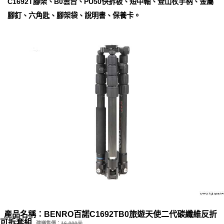
C1692T腳架、B0雲台、PU50快拆板、短中軸、登山杖手柄、金屬
腳釘、六角匙、腳架袋、說明書、保養卡。
產品名稱：BENRO百諾C1692TB0旅遊天使二代碳纖維反折
可拆套組
建議售價：
16,000元