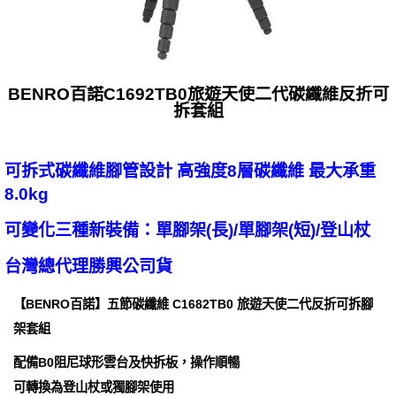
BENRO百諾C1692TB0旅遊天使二代碳纖維反折可
拆套組
可拆式碳纖維腳管設計 高強度8層碳纖維 最大承重
8.0kg
可變化三種新裝備：單腳架(長)/單腳架(短)/登山杖
台灣總代理勝興公司貨
【BENRO百諾】五節碳纖維 C1682TB0 旅遊天使二代反折可拆腳
架套組
配備B0阻尼球形雲台及快拆板，操作順暢
可轉換為登山杖或獨腳架使用