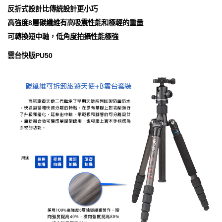
反折式設計比傳統設計更小巧
高強度8層碳纖維有高吸震性能和極輕的重量
可轉換短中軸，低角度拍攝性能極強
雲台快版PU50