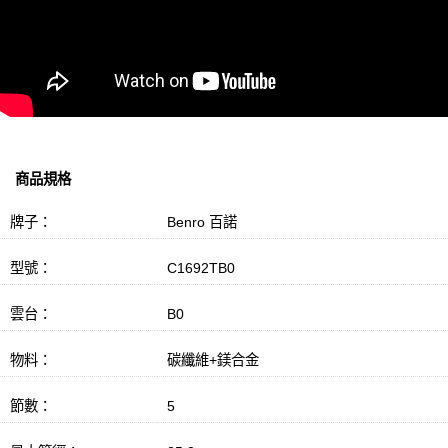
商品規格
牌子：
Benro 百諾
型號：
C1692TB0
雲台：
B0
物料：
碳纖維+鎂合金
節數：
5