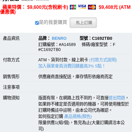
蘋果特價： $9,600元(含稅刷卡)
$9,408元 (ATM
優惠價)
是的我要購買
產品資訊
品牌：
BENRO
型號：C1692TB0
訂購編號：#A14589 條碼/廠家型號 ：F
#C1692TB0
付款方式
ATM、貨到付款、線上刷卡
(付款方式說明)
加入蘋果會員消費回饋最高3% S點！
銷售情形
供應廠商直接配送，庫存情形依廠商而定
注意事項
購物須知
版面有限，在網路上找不到的，可直接
提出問題
，
如果妳不確定是否適用妳的機器，可將使用機型於
訂購時備註中註明，由本公司代為確認。
如何指定訂購
產品規格(顏色)
限量供應1(組/個)，售完為止(大量訂購請洽本公
司)