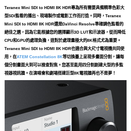
Teranex Mini SDI to HDMI 8K HDR專為所有需要具備精準色彩大
型SDI監看的播出、現場製作或電影工作而打造。同時，Teranex
Mini SDI to HDMI 8K HDR還是DaVinci Resolve準確調色監看的
絕佳之選，因為它能根據您的選擇顯示3D LUT和示波器，從而降低
CPU和GPU的處理負擔，這對於處理量極大的8K格式尤為重要。
Teranex Mini SDI to HDMI 8K HDR也適合與大尺寸電視機共同使
用，在
ATEM Constellation 8K
等切換臺上呈現多畫面分割，讓每
個分割畫面大到可以檢查對焦。您甚至能用四分割創建大型的多監
視器視訊牆。在演唱會和劇場搭建巨型8K電視牆再也不是夢！