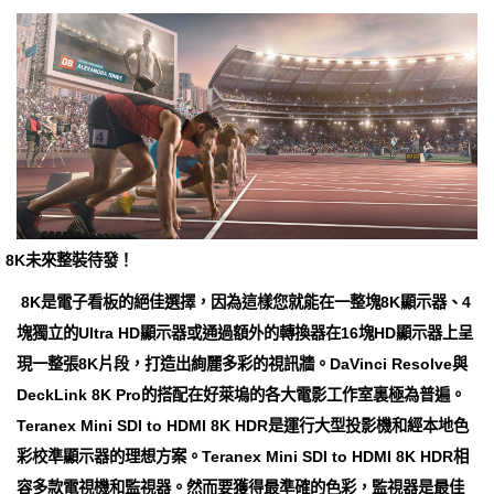
8K未來整裝待發！
8K是電子看板的絕佳選擇，因為這樣您就能在一整塊8K顯示器、4
塊獨立的Ultra HD顯示器或通過額外的轉換器在16塊HD顯示器上呈
現一整張8K片段，打造出絢麗多彩的視訊牆。DaVinci Resolve與
DeckLink 8K Pro的搭配在好萊塢的各大電影工作室裏極為普遍。
Teranex Mini SDI to HDMI 8K HDR是運行大型投影機和經本地色
彩校準顯示器的理想方案。Teranex Mini SDI to HDMI 8K HDR相
容多款電視機和監視器。然而要獲得最準確的色彩，監視器是最佳