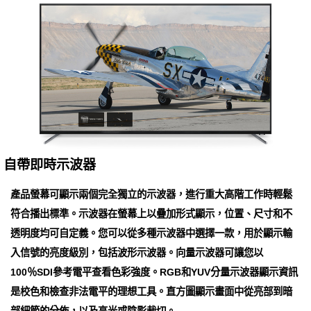
自帶即時示波器
產品螢幕可顯示兩個完全獨立的示波器，進行重大高階工作時輕鬆
符合播出標準。示波器在螢幕上以疊加形式顯示，位置、尺寸和不
透明度均可自定義。您可以從多種示波器中選擇一款，用於顯示輸
入信號的亮度級別，包括波形示波器。向量示波器可讓您以
100％SDI參考電平查看色彩強度。RGB和YUV分量示波器顯示資訊
是校色和檢查非法電平的理想工具。直方圖顯示畫面中從亮部到暗
部細節的分佈，以及高光或陰影裁切。