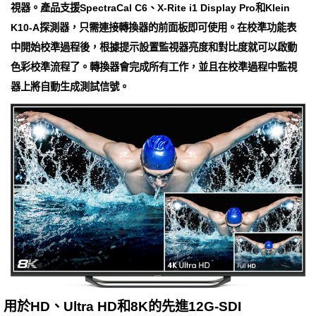
視器。產品支援SpectraCal C6、X-Rite i1 Display Pro和Klein
K10-A探測器，只需連接轉換器的前面板即可使用。在校準功能表
中開始校準過程後，根據提示設置監視器亮度和對比度就可以啟動
色彩校準流程了。轉換器會完成所有工作，並且在校準過程中監視
器上將自動生成測試信號。
用於HD、Ultra HD和8K的先進12G-SDI