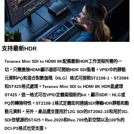
支持最新HDR
Teranex Mini SDI to HDMI 8K配備最新HDR工作流程所需的一
切。只需連接HDMI顯示器即可開始HDR SDI監看。VPID中的靜態
元資料PQ和混合對數伽瑪（HLG）格式可按照ST2108-1、ST2084
和ST425格式處理。Teranex Mini SDI to HDMI 8K HDR能處理
ST425，這一格式可在VPID定義兩個新的bit，顯示SDR、HLG或
PQ的轉換特性。ST2108-1格式定義如何通過SDI傳輸HDR靜態和動
態元資料。另外，產品還支援用於12G SDI的ST2082-10和用於3G-
SDI信號源的ST425。Rec.2020和Rec.709色彩空間以及100％的
DCI-P3格式也受支援。