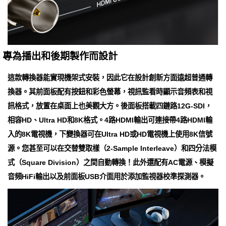
專為播出和後期製作而設計
這款轉換器能實現機架式安裝，因此它在設計創新方面遠超普通轉
換器。其前面板配有按鈕和彩色螢幕，視訊監看時顯示音頻表和視
訊格式，放置在桌面上也美觀大方。後面板搭載四鏈路12G-SDI，
相容HD、Ultra HD和8K格式。4路HDMI輸出可連接帶4路HDMI輸
入的8K電視機，下變換器可在Ultra HD或HD電視機上使用8K信號
源。您甚至可以在交替雙取樣（2-Sample Interleave）和四分法模
式（Square Division）之間自動轉換！此外還配有AC電源、模擬
音頻HiFi輸出以及前面板USB介面用於添加監視器校準探測器。