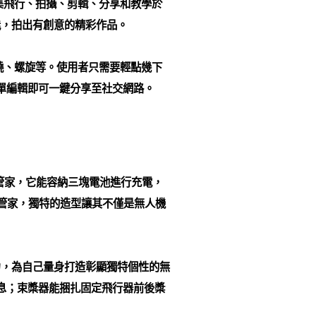
 app 集飛行、拍攝、剪輯、分享和教學於
能，拍出有創意的精彩作品。
環繞、螺旋等。使用者只需要輕點幾下
行簡單編輯即可一鍵分享至社交網路。
充電管家，它能容納三塊電池進行充電，
向充電管家，獨特的造型讓其不僅是無人機
力，為自己量身打造彰顯獨特個性的無
術氣息；束槳器能捆扎固定飛行器前後槳