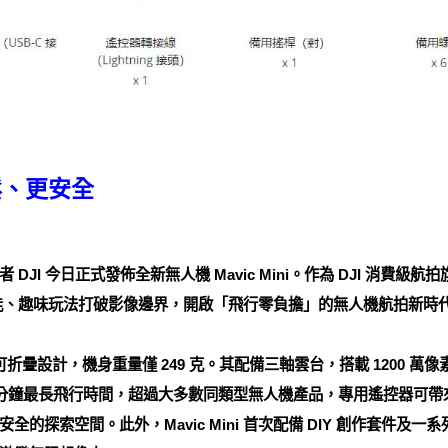
鬆、更安全
I 今日正式發佈全新無人機 Mavic Mini。作為 DJI 消費級航拍旗艦
越性能、趣味玩法打破影像邊界，開啟「飛行零負擔」的無人機航拍新時
列獨特的可折疊設計，機身重量僅 249 克。其配備三軸雲台，搭載 1200 萬
 分鐘最長飛行時間，超過大多數同類型無人機產品，專用遙控器可帶來 
的探索空間。此外，Mavic Mini 首次配備 DIY 創作套件及