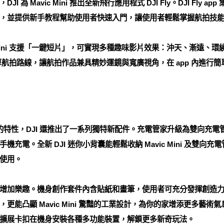
為 Mavic Mini 推出全新飛行應用程式 DJI Fly。DJI Fly
，並提供新手教程幫助使用者快速入門，讓使用者輕鬆掌握航拍技
 Mini 支援「一鍵短片」，可實現多種趣味影片效果：沖天、漸遠、
自動計算航拍路線，讓航拍作品兼具精妙運鏡與寬廣視角，在 app 內進
好用好玩的特性，DJI 還推出了一系列獨特新配件。充電管家升級為雙向
充電。全新 DJI 迷你小背囊能輕鬆收納 Mavic Mini 及雙
使用。
增加樂趣。機身創作套件內含貼紙和畫筆，使用者可充分發揮創造
更能凸顯 Mavic Mini 驚豔的工業設計，為你的家增添更多藝
擴展卡扣在機身安裝各種多功能裝置，解鎖更多新奇玩法。