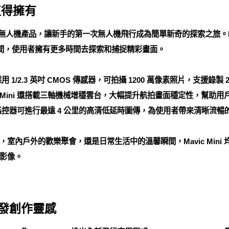
值得擁有
無人機產品，讓新手的第一次無人機飛行成為簡單新奇的探索之旅。Mav
時間，使用者擁有更多時間去探索和捕捉精彩畫面。
 1/2.3 英吋 CMOS 傳感器，可拍攝 1200 萬像素照片，支援錄製 2.7K/
c Mini 還搭載三軸機械增穩雲台，大幅提升航拍畫面穩定性，幫助
配專用遙控器可進行最遠 4 公里的高清低延時圖傳，為使用者帶來清晰流
室內戶外的歡樂聚會，還是日常生活中的溫馨瞬間，Mavic Mini
影像。
，啟發創作靈感