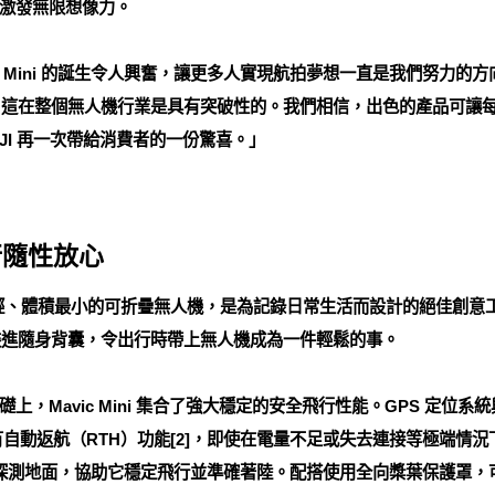
激發無限想像力。
：「Mavic Mini 的誕生令人興奮，讓更多人實現航拍夢想一直是我們
身中，這在整個無人機行業是具有突破性的。我們相信，出色的產品可讓
JI 再一次帶給消費者的一份驚喜。」
行隨性放心
推出重量最輕、體積最小的可折疊無人機，是為記錄日常生活而設計的絕佳創意工具
鬆裝進隨身背囊，令出行時帶上無人機成為一件輕鬆的事。
，Mavic Mini 集合了強大穩定的安全飛行性能。GPS 定位系統
自動返航（RTH）功能[2]，即使在電量不足或失去連接等極端情況下，M
Mini 探測地面，協助它穩定飛行並準確著陸。配搭使用全向槳葉保護罩