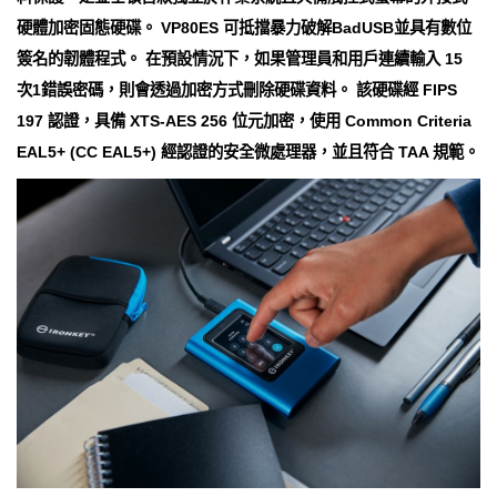
硬體加密固態硬碟。 VP80ES 可抵擋暴力破解BadUSB並具有數位
簽名的韌體程式。 在預設情況下，如果管理員和用戶連續輸入 15
次1錯誤密碼，則會透過加密方式刪除硬碟資料。 該硬碟經 FIPS
197 認證，具備 XTS-AES 256 位元加密，使用 Common Criteria
EAL5+ (CC EAL5+) 經認證的安全微處理器，並且符合 TAA 規範。