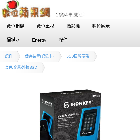
數位相機
數位單眼
攝影機
數位顯示
掃描器
Energy
配件
配件
儲存裝置(記憶卡)
SSD固態硬碟
套件/企業/外接SSD