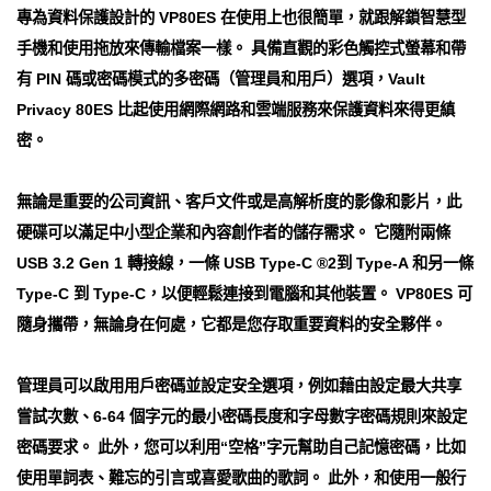
專為資料保護設計的 VP80ES 在使用上也很簡單，就跟解鎖智慧型
手機和使用拖放來傳輸檔案一樣。 具備直觀的彩色觸控式螢幕和帶
有 PIN 碼或密碼模式的多密碼（管理員和用戶）選項，Vault
Privacy 80ES 比起使用網際網路和雲端服務來保護資料來得更縝
密。
無論是重要的公司資訊、客戶文件或是高解析度的影像和影片，此
硬碟可以滿足中小型企業和內容創作者的儲存需求。 它隨附兩條
USB 3.2 Gen 1 轉接線，一條 USB Type-C ®2到 Type-A 和另一條
Type-C 到 Type-C，以便輕鬆連接到電腦和其他裝置。 VP80ES 可
隨身攜帶，無論身在何處，它都是您存取重要資料的安全夥伴。
管理員可以啟用用戶密碼並設定安全選項，例如藉由設定最大共享
嘗試次數、6-64 個字元的最小密碼長度和字母數字密碼規則來設定
密碼要求。 此外，您可以利用“空格”字元幫助自己記憶密碼，比如
使用單詞表、難忘的引言或喜愛歌曲的歌詞。 此外，和使用一般行