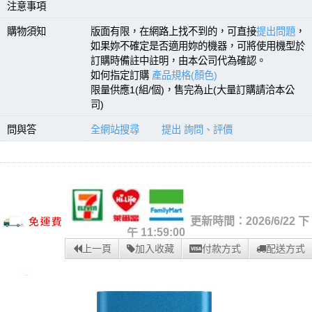
注意事項
購物須知
版面有限，在網路上找不到的，可直接
提出問題
，
如果妳不確定是否適用妳的機器，可將使用機型於
訂購時備註中註明，由本公司代為確認。
如何指定訂購
產品規格(顏色)
限量供應1(組/個)，售完為止(大量訂購請洽本公
司)
問與答
全網站搜尋
提出 詢問、評價
更新時間：2026/6/22 下
午 11:59:00
上一頁
加入收藏
付款方式
配送方式