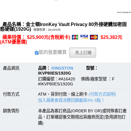
產品名稱：金士頓IronKey Vault Privacy 80外接硬體加密固
態硬碟(1920G)
建議售價：
29,000元
蘋果特價： $25,900元(含稅刷卡)
$25,382元
(ATM優惠價)
是的我要購買
產品資訊
品牌：
KINGSTON
型號：
IKVP80ES/1920G
訂購編號：#A16420 條碼/廠家型號 ：F
#IKVP80ES/1920G
付款方式
ATM、貨到付款、線上刷卡
(付款方式說明)
加入蘋果會員消費回饋最高3% S點！
銷售情形
本產品為客訂商品(ORDER BY OR)或特殊客訂產
品，訂單確認後交期視出貨廠商而定(急用請勿訂
購)