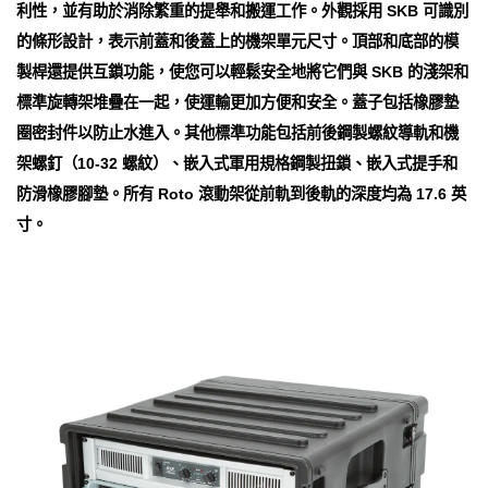
利性，並有助於消除繁重的提舉和搬運工作。外觀採用 SKB 可識別
的條形設計，表示前蓋和後蓋上的機架單元尺寸。頂部和底部的模
製桿還提供互鎖功能，使您可以輕鬆安全地將它們與 SKB 的淺架和
標準旋轉架堆疊在一起，使運輸更加方便和安全。蓋子包括橡膠墊
圈密封件以防止水進入。其他標準功能包括前後鋼製螺紋導軌和機
架螺釘（10-32 螺紋）、嵌入式軍用規格鋼製扭鎖、嵌入式提手和
防滑橡膠腳墊。所有 Roto 滾動架從前軌到後軌的深度均為 17.6 英
寸。