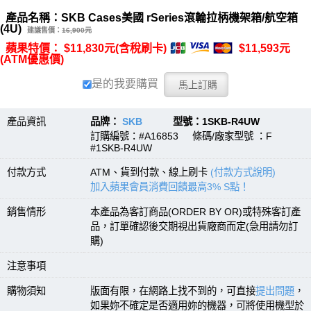
產品名稱：SKB Cases美國 rSeries滾輪拉柄機架箱/航空箱
(4U)
建議售價：
16,900元
蘋果特價： $11,830元(含稅刷卡)
$11,593元
(ATM優惠價)
是的我要購買
產品資訊
品牌：
SKB
型號：1SKB-R4UW
訂購編號：#A16853 條碼/廠家型號 ：F
#1SKB-R4UW
付款方式
ATM、貨到付款、線上刷卡
(付款方式說明)
加入蘋果會員消費回饋最高3% S點！
銷售情形
本產品為客訂商品(ORDER BY OR)或特殊客訂產
品，訂單確認後交期視出貨廠商而定(急用請勿訂
購)
注意事項
購物須知
版面有限，在網路上找不到的，可直接
提出問題
，
如果妳不確定是否適用妳的機器，可將使用機型於