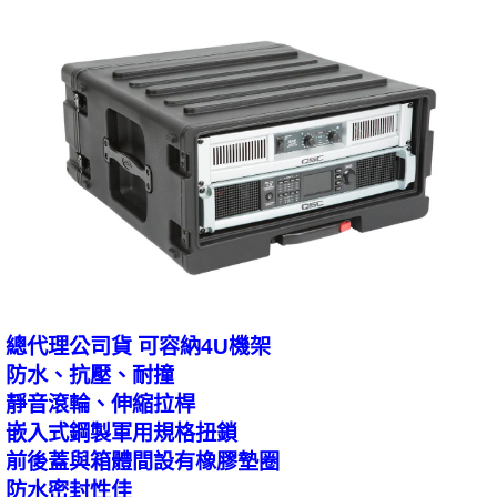
總代理公司貨 可容納4U機架
防水、抗壓、耐撞
靜音滾輪、伸縮拉桿
嵌入式鋼製軍用規格扭鎖
前後蓋與箱體間設有橡膠墊圈
防水密封性佳