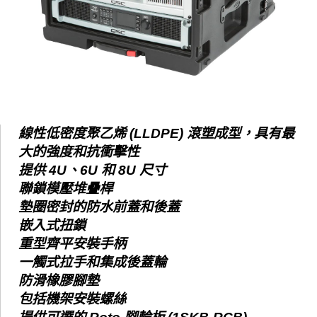
線性低密度聚乙烯 (LLDPE) 滾塑成型，具有最
大的強度和抗衝擊性
提供 4U、6U 和 8U 尺寸
聯鎖模壓堆疊桿
墊圈密封的防水前蓋和後蓋
嵌入式扭鎖
重型齊平安裝手柄
一觸式拉手和集成後蓋輪
防滑橡膠腳墊
包括機架安裝螺絲