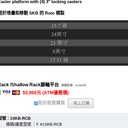
ter platform with (4) 3" locking casters
於堆疊和移動 SKB 的 Roto 模製
ck /Shallow Rack腳輪平台
建議售價：
8,700元
$5,968元 (ATM優惠價)
是的我要購買
1SKB-RCB
 條碼/廠家型號 ：F #1SKB-RCB