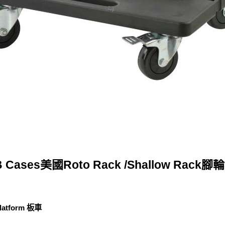
 Cases美國Roto Rack /Shallow Rack
Platform 板車