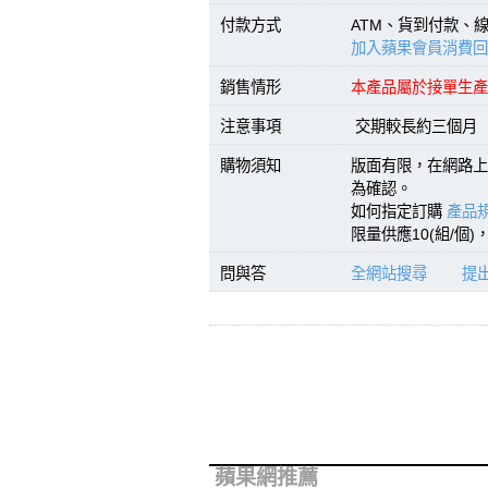
付款方式
ATM、貨到付款、
加入蘋果會員消費回
銷售情形
本產品屬於接單生產
注意事項
交期較長約三個月
購物須知
版面有限，在網路上
為確認。
如何指定訂購
產品規
限量供應10(組/個
問與答
全網站搜尋
提
蘋果網推薦