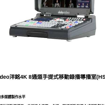
video洋銘4K 8通道手提式移動錄播導播室(HS-
的多媒體製作水平