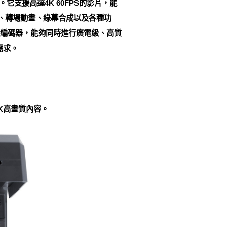
。它支援高達4K 60FPS的影片，能
圖示、轉場動畫、綠幕合成以及各種功
流直播編碼器，能夠同時進行廣電級、高質
需求。
4K高畫質內容。