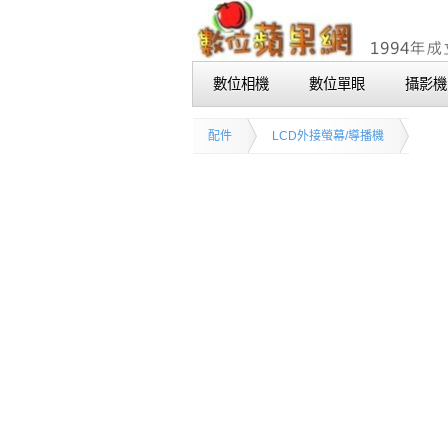
數位相機
數位單眼
攝影機
配件
LCD外接螢幕/導播機