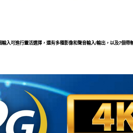
其中8個輸入可進行靈活選擇，還有多種影像和聲音輸入/輸出，以及7個