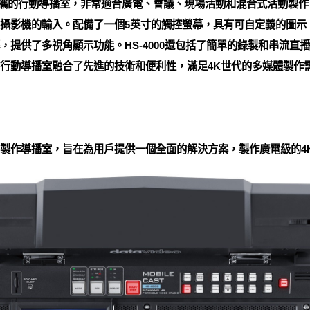
個緊湊、便攜的行動導播室，非常適合廣電、會議、現場活動和混合式活動製作
G-SDI攝影機的輸入。配備了一個5英寸的觸控螢幕，具有可自定義的
0p螢幕，提供了多視角顯示功能。HS-4000還包括了簡單的錄製和串
個行動導播室融合了先進的技術和便利性，滿足4K世代的多媒體製作
個全能的4K製作導播室，旨在為用戶提供一個全面的解決方案，製作廣電級的