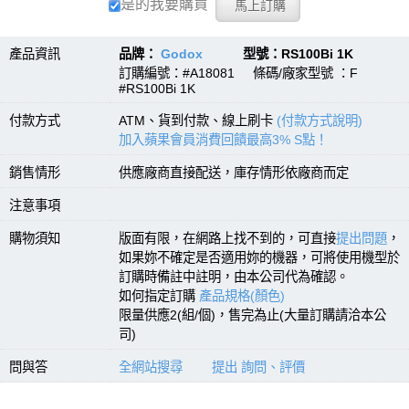
是的我要購買
產品資訊
品牌：
Godox
型號：RS100Bi 1K
訂購編號：#A18081 條碼/廠家型號 ：F
#RS100Bi 1K
付款方式
ATM、貨到付款、線上刷卡
(付款方式說明)
加入蘋果會員消費回饋最高3% S點！
銷售情形
供應廠商直接配送，庫存情形依廠商而定
注意事項
購物須知
版面有限，在網路上找不到的，可直接
提出問題
，
如果妳不確定是否適用妳的機器，可將使用機型於
訂購時備註中註明，由本公司代為確認。
如何指定訂購
產品規格(顏色)
限量供應2(組/個)，售完為止(大量訂購請洽本公
司)
問與答
全網站搜尋
提出 詢問、評價