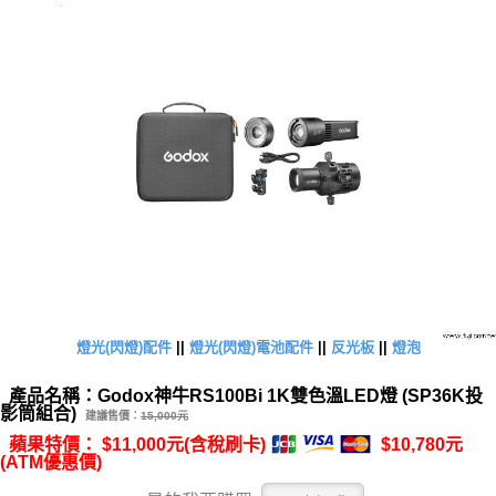
燈光(閃燈)配件
||
燈光(閃燈)電池配件
||
反光板
||
燈泡
產品名稱：Godox神牛RS100Bi 1K雙色溫LED燈 (SP36K投
影筒組合)
建議售價：
15,000元
蘋果特價： $11,000元(含稅刷卡)
$10,780元
(ATM優惠價)