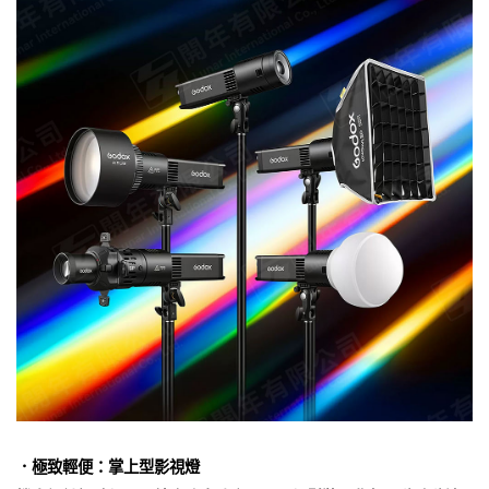
．極致輕便：掌上型影視燈