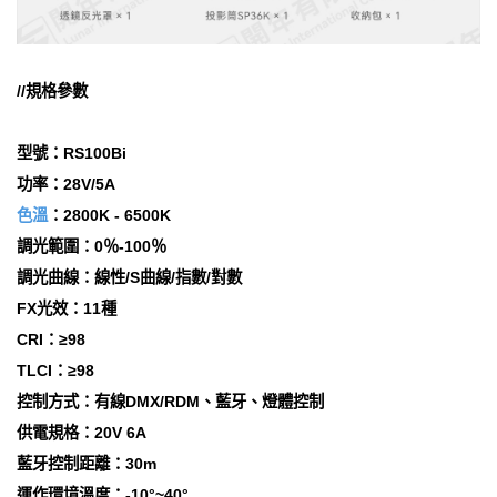
//規格參數
型號：RS100Bi
功率：28V/5A
色溫
：2800K - 6500K
調光範圍：0％-100％
調光曲線：線性/S曲線/指數/對數
FX光效：11種
CRI：≥98
TLCI：≥98
控制方式：有線DMX/RDM、藍牙、燈體控制
供電規格：20V 6A
藍牙控制距離：30m
運作環境溫度：-10°~40°