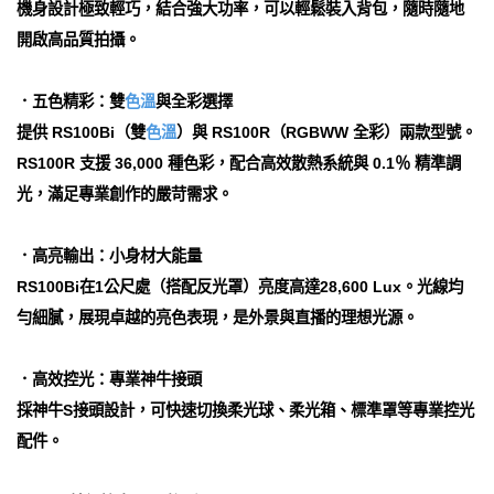
機身設計極致輕巧，結合強大功率，可以輕鬆裝入背包，隨時隨地
開啟高品質拍攝。
．五色精彩：雙
色溫
與全彩選擇
提供 RS100Bi（雙
色溫
）與 RS100R（RGBWW 全彩）兩款型號。
RS100R 支援 36,000 種色彩，配合高效散熱系統與 0.1％ 精準調
光，滿足專業創作的嚴苛需求。
．高亮輸出：小身材大能量
RS100Bi在1公尺處（搭配反光罩）亮度高達28,600 Lux。光線均
勻細膩，展現卓越的亮色表現，是外景與直播的理想光源。
．高效控光：專業神牛接頭
採神牛S接頭設計，可快速切換柔光球、柔光箱、標準罩等專業控光
配件。