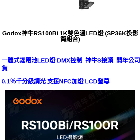
Godox神牛RS100Bi 1K雙色溫LED燈 (SP36K投影
筒組合)
一體式鋰電池LED燈 DMX控制 神牛S接頭 開年公司
貨
0.1％千分級調光 支援NFC加燈 LCD螢幕