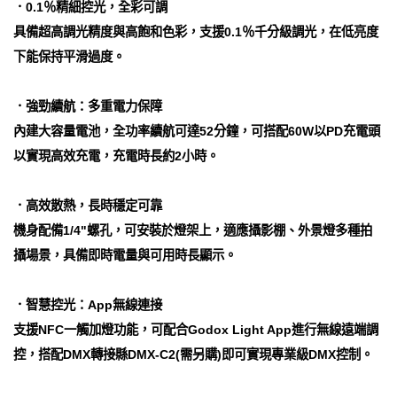
．0.1％精細控光，全彩可調
具備超高調光精度與高飽和色彩，支援0.1％千分級調光，在低亮度
下能保持平滑過度。
．強勁續航：多重電力保障
內建大容量電池，全功率續航可達52分鐘，可搭配60W以PD充電頭
以實現高效充電，充電時長約2小時。
．高效散熱，長時穩定可靠
機身配備1/4"螺孔，可安裝於燈架上，適應攝影棚、外景燈多種拍
攝場景，具備即時電量與可用時長顯示。
．智慧控光：App無線連接
支援NFC一觸加燈功能，可配合Godox Light App進行無線遠端調
控，搭配DMX轉接縣DMX-C2(需另購)即可實現專業級DMX控制。