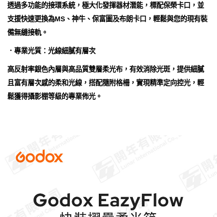
透過多功能的接環系統，極大化發揮器材潛能，標配保榮卡口，並
支援快速更換為MS、神牛、保富圖及布朗卡口，輕鬆與您的現有裝
備無縫接軌。
．專業光質：光線細膩有層次
高反射率銀色內層與高品質雙層柔光布，有效消除光斑，提供細膩
且富有層次感的柔和光線，搭配隨附格柵，實現精準定向控光，輕
鬆獲得攝影棚等級的專業佈光。