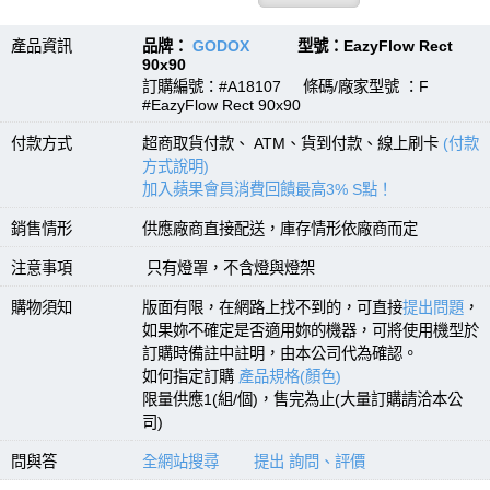
產品資訊
品牌：
GODOX
型號：EazyFlow Rect
90x90
訂購編號：#A18107 條碼/廠家型號 ：F
#EazyFlow Rect 90x90
付款方式
超商取貨付款、 ATM、貨到付款、線上刷卡
(付款
方式說明)
加入蘋果會員消費回饋最高3% S點！
銷售情形
供應廠商直接配送，庫存情形依廠商而定
注意事項
只有燈罩，不含燈與燈架
購物須知
版面有限，在網路上找不到的，可直接
提出問題
，
如果妳不確定是否適用妳的機器，可將使用機型於
訂購時備註中註明，由本公司代為確認。
如何指定訂購
產品規格(顏色)
限量供應1(組/個)，售完為止(大量訂購請洽本公
司)
問與答
全網站搜尋
提出 詢問、評價