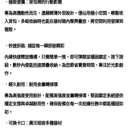
．極致便攜：背包裡的行動影棚
專為高機動性而生，憑藉輕薄外型設計，僅佔用極小空間，輕鬆收
入背包，多組收納時也能在器材箱內整齊疊放，將空間利用發揮到
極致。
．秒速拆裝: 捕捉每一瞬即逝精彩
內建快速釋放機構，只需簡單一推，即可彈開並穩固鎖定，按下按
鈕，數秒內便能迅速摺疊收納。為您節省寶貴時間，專注於光影創
作。
．經久耐用：耐用金屬轉接環
專為高強度使用設計，配備高強度金屬轉接環，堅固鎖定系統提供
穩定支撐與卓越耐用性，確保設備在每一次拍攝任務中都能穩固如
初。
．可換卡口：廣泛相容多種器材