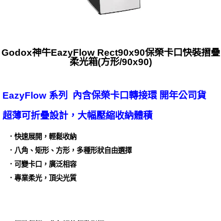
Godox神牛EazyFlow Rect90x90保榮卡口快裝摺疊
柔光箱(方形/90x90)
EazyFlow 系列 內含保榮卡口轉接環 開年公司貨
超薄可折疊設計，大幅壓縮收納體積
．快速展開，輕鬆收納
．八角、矩形、方形，多種形狀自由選擇
．可變卡口，廣泛相容
．專業柔光，頂尖光質