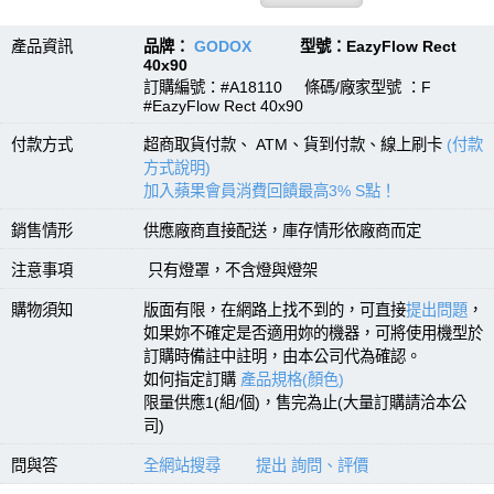
產品資訊
品牌：
GODOX
型號：EazyFlow Rect
40x90
訂購編號：#A18110 條碼/廠家型號 ：F
#EazyFlow Rect 40x90
付款方式
超商取貨付款、 ATM、貨到付款、線上刷卡
(付款
方式說明)
加入蘋果會員消費回饋最高3% S點！
銷售情形
供應廠商直接配送，庫存情形依廠商而定
注意事項
只有燈罩，不含燈與燈架
購物須知
版面有限，在網路上找不到的，可直接
提出問題
，
如果妳不確定是否適用妳的機器，可將使用機型於
訂購時備註中註明，由本公司代為確認。
如何指定訂購
產品規格(顏色)
限量供應1(組/個)，售完為止(大量訂購請洽本公
司)
問與答
全網站搜尋
提出 詢問、評價