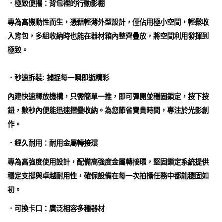
．極致便攜：背包裡的行動影棚
專為高機動性而生，憑藉輕薄外型設計，僅佔用極小空間，輕鬆收
入背包，多組收納時也能在器材箱內整齊疊放，將空間利用發揮到
極致。
．秒速拆裝: 捕捉每一瞬即逝精彩
內建快速釋放機構，只需簡單一推，即可彈開並穩固鎖定，按下按
鈕，數秒內便能迅速摺疊收納。為您節省寶貴時間，專注於光影創
作。
．經久耐用：耐用金屬轉接環
專為高強度使用設計，配備高強度金屬轉接環，堅固鎖定系統提供
穩定支撐與卓越耐用性，確保設備在每一次拍攝任務中都能穩固如
初。
．可換卡口：廣泛相容多種器材