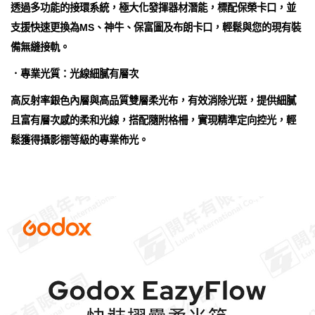
透過多功能的接環系統，極大化發揮器材潛能，標配保榮卡口，並
支援快速更換為MS、神牛、保富圖及布朗卡口，輕鬆與您的現有裝
備無縫接軌。
．專業光質：光線細膩有層次
高反射率銀色內層與高品質雙層柔光布，有效消除光斑，提供細膩
且富有層次感的柔和光線，搭配隨附格柵，實現精準定向控光，輕
鬆獲得攝影棚等級的專業佈光。