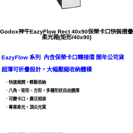
Godox神牛EazyFlow Rect 40x90保榮卡口快裝摺疊
柔光箱(矩形/40x90)
EazyFlow 系列 內含保榮卡口轉接環 開年公司貨
超薄可折疊設計，大幅壓縮收納體積
．快速展開，輕鬆收納
．八角、矩形、方形，多種形狀自由選擇
．可變卡口，廣泛相容
．專業柔光，頂尖光質