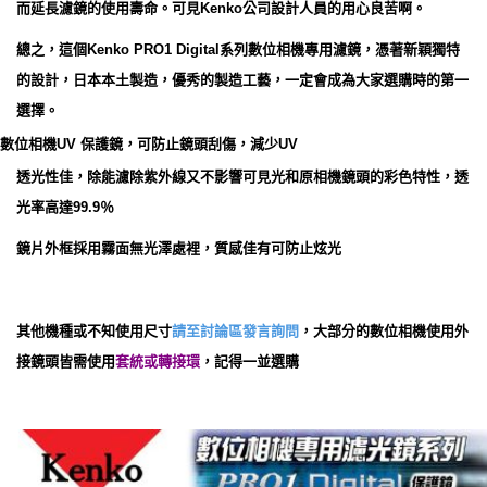
而延長濾鏡的使用壽命。可見Kenko公司設計人員的用心良苦啊。
總之，這個Kenko PRO1 Digital系列數位相機專用濾鏡，憑著新穎獨特
的設計，日本本土製造，優秀的製造工藝，一定會成為大家選購時的第一
選擇。
數位相機UV 保護鏡，可防止鏡頭刮傷，減少UV
透光性佳，除能濾除紫外線又不影響可見光和原相機鏡頭的彩色特性，透
光率高達99.9％
鏡片外框採用霧面無光澤處裡，質感佳有可防止炫光
其他機種或不知使用尺寸
請至討論區發言詢問
，大部分的數位相機使用外
接鏡頭皆需使用
套統或轉接環
，記得一並選購