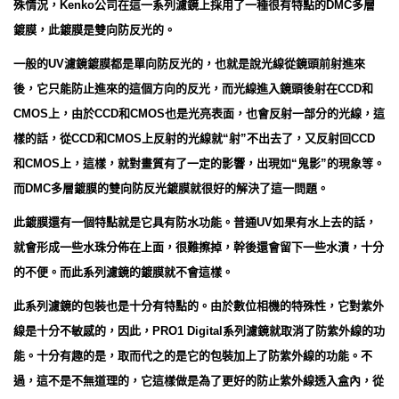
殊情況，Kenko公司在這一系列濾鏡上採用了一種很有特點的DMC多層
鍍膜，此鍍膜是雙向防反光的。
一般的UV濾鏡鍍膜都是單向防反光的，也就是說光線從鏡頭前射進來
後，它只能防止進來的這個方向的反光，而光線進入鏡頭後射在CCD和
CMOS上，由於CCD和CMOS也是光亮表面，也會反射一部分的光線，這
樣的話，從CCD和CMOS上反射的光線就“射”不出去了，又反射回CCD
和CMOS上，這樣，就對畫質有了一定的影響，出現如“鬼影”的現象等。
而DMC多層鍍膜的雙向防反光鍍膜就很好的解決了這一問題。
此鍍膜還有一個特點就是它具有防水功能。普通UV如果有水上去的話，
就會形成一些水珠分佈在上面，很難擦掉，幹後還會留下一些水漬，十分
的不便。而此系列濾鏡的鍍膜就不會這樣。
此系列濾鏡的包裝也是十分有特點的。由於數位相機的特殊性，它對紫外
線是十分不敏感的，因此，PRO1 Digital系列濾鏡就取消了防紫外線的功
能。十分有趣的是，取而代之的是它的包裝加上了防紫外線的功能。不
過，這不是不無道理的，它這樣做是為了更好的防止紫外線透入盒內，從