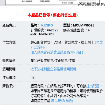
本產品已暫停 / 停止銷售(生產)
產品資訊
品牌：
KENKO
型號：MCUV-PRO28
訂購編號：#A2629 條碼/廠家型號 ：F
#MCUV-PRO28
付款方式
超商取貨付款、 ATM、貨到付款、線上刷卡
(付款
方式說明)
加入蘋果會員消費回饋最高3% S點！
銷售情形
產品已暫停銷售/停止銷售/停產
適用機種
按下這裡列出全部推薦使用機種
注意事項
無
購物須知
版面有限，在網路上找不到的，可直接
提出問題
，
如果妳不確定是否適用妳的機器，可將使用機型於
訂購時備註中註明，由本公司代為確認。
如何指定訂購
產品規格(顏色)