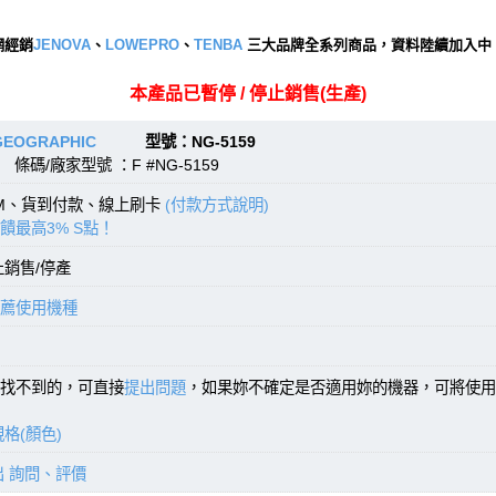
網經銷
JENOVA
、
LOWEPRO
、
TENBA
三大品牌全系列商品，資料陸續加入中
本產品已暫停 / 停止銷售(生產)
GEOGRAPHIC
型號：NG-5159
條碼/廠家型號 ：F #NG-5159
TM、貨到付款、線上刷卡
(付款方式說明)
饋最高3% S點！
止銷售/停產
薦使用機種
找不到的，可直接
提出問題
，如果妳不確定是否適用妳的機器，可將使用
格(顏色)
出 詢問、評價