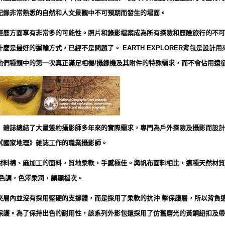
記錄非常熟悉的自然和人文景觀中不可預期而發生的場面。
經歷方面享有非常多的可能性。照片和錄影檔案成為所有探險和歷險旅行的不可
麼是最好的運輸方式，已經不是問題了。 EARTH EXPLORER背包是設計
他們種類中的第一次真正滿足相機/攝錄機及其附件的特殊需求，而不會佔用遠
》雜誌總結了大量簽約攝影師多年來的實際需求，專門為戶外探險及攝影而設計
《國家地理》雜誌工作的職業攝影師。
材料棉、麻加工的面料，質地柔軟，手感極佳。與帆布面料相比，這種天然材質
黃色調，色澤柔潤，頗顯檔次。
夾層內並沒有採用堅硬的支撐體，而是採用了柔軟的抗沖 擊保護層，所以背負
保護。為了保持出色的耐用性，該系列外影包還採用了仿舊磨光的黃銅紐扣及帶