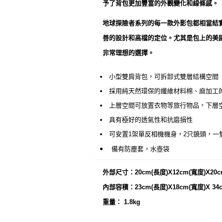
予了背包更加豐富的外觀變化和線條感。
地球探險者系列的每一款外影包都相當結
善的設計和高檔的定位。尤其是包上的美
非常理想的選擇。
小型雙肩背包，可拆卸式雙層結構空間
採用純天然環保的纖維材料棉、麻加工
上層空間可放置衣物等旅行物品，下層
具有極好的透氣性和抗磨損性
可安置1架單反相機機身，2只鏡頭，一
備有防塵套，水壺袋
外部尺寸：20cm(長度)X12cm(寬度)X20c
內部容積：23cm(長度)X18cm(寬度)X 34
重量： 1.8kg