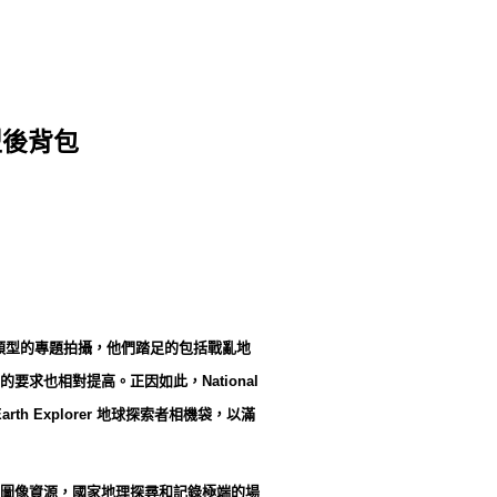
小型後背包
影師作不同類型的專題拍攝，他們踏足的包括戰亂地
也相對提高。正因如此，National
rth Explorer 地球探索者相機袋，以滿
圖像資源，國家地理探尋和記錄極端的場