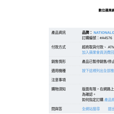
數位蘋果
產品資訊
品牌：
NATIONAL
訂購編號：#A4576 
付款方式
超商取貨付款、 A
加入蘋果會員消費回
銷售情形
產品已暫停銷售/停
適用機種
按下這裡列出全部推
注意事項
購物須知
版面有限，在網路上
為確認。
如何指定訂購
產品規
問與答
全網站搜尋
提