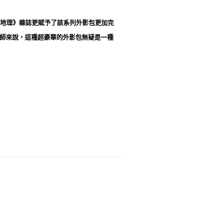
地理》雜誌更賦予了該系列外影包更加完
影師來說，這種超豪華的外影包無疑是一種