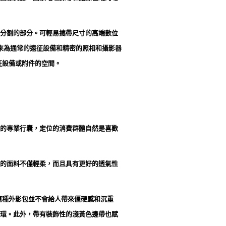
分割的部分。可輕易攜帶尺寸的高端數位
用來為通常的遠征設備和精密的照相和攝影器
征設備或附件的空間。
的專業行囊，定位的消費群體自然是喜歡
的面料不僅輕柔，而且具有更好的透氣性
這種外影包並不會給人帶來僵硬感和沉重
環。此外，帶有裝飾性的淺黃色邊帶也賦