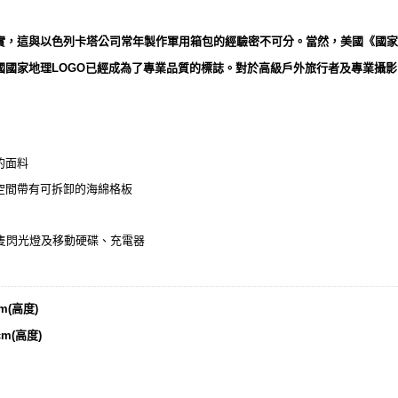
實，這與以色列卡塔公司常年製作軍用箱包的經驗密不可分。當然，美國《國家
國國家地理LOGO已經成為了專業品質的標誌。對於高級戶外旅行者及專業攝
的面料
空間帶有可拆卸的海綿格板
隻閃光燈及移動硬碟、充電器
m(高度)
cm(高度)