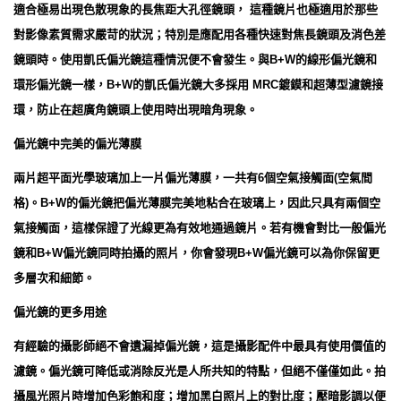
適合極易出現色散現象的長焦距大孔徑鏡頭， 這種鏡片也極適用於那些
對影像素質需求嚴苛的狀況；特別是應配用各種快速對焦長鏡頭及消色差
鏡頭時。使用凱氏偏光鏡這種情況便不會發生。與B+W的線形偏光鏡和
環形偏光鏡一樣，B+W的凱氏偏光鏡大多採用 MRC鍍鏌和超薄型濾鏡接
環，防止在超廣角鏡頭上使用時出現暗角現象。
偏光鏡中完美的偏光薄膜
兩片超平面光學玻璃加上一片偏光薄膜，一共有6個空氣接觸面(空氣間
格)。B+W的偏光鏡把偏光薄膜完美地粘合在玻璃上，因此只具有兩個空
氣接觸面，這樣保證了光線更為有效地通過鏡片。若有機會對比一般偏光
鏡和B+W偏光鏡同時拍攝的照片，你會發現B+W偏光鏡可以為你保留更
多層次和細節。
偏光鏡的更多用途
有經驗的攝影師絕不會遺漏掉偏光鏡，這是攝影配件中最具有使用價值的
濾鏡。偏光鏡可降低或消除反光是人所共知的特點，但絕不僅僅如此。拍
攝風光照片時增加色彩飽和度；增加黑白照片上的對比度；壓暗影調以便