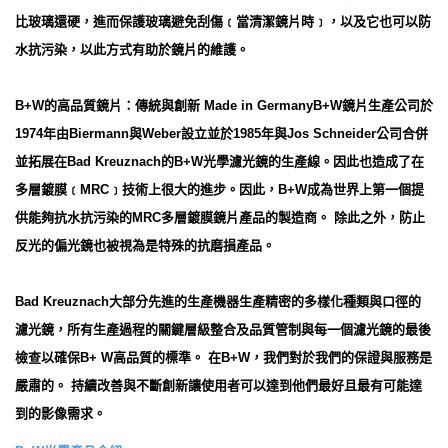
比玻璃還硬，進而保護玻璃避免刮傷﹝當清潔鏡片時﹞，以及它也可以防
水抗污染，以此方式有助於鏡片的維護。
B+W的高品質鏡片：傳統與創新 Made in GermanyB+W鏡片生產公司於
1974年由Biermann與Weber設立並於1985年與Jos Schneider公司合併
並拓展在Bad Kreuznach的B+W光學濾光鏡的生產線。因此也造成了在
多層鍍膜﹝MRC﹞技術上很大的進步。因此，B+W成為世界上第一個提
供能夠抗水抗污染的MRC多層鍍膜鏡片產品的製造商。 除此之外，防止
反光的偏光鏡也被視為是特殊的抗磨損產品。
Bad Kreuznach大部分先進的生產機器生產精密的多樣化種類與口徑的
濾光鏡，所有生產過程的關鍵層級整合及品質管制與每一個濾光鏡的最後
檢查以確保B+ W高品質的標準。 在B+W，我們對於我們的保證與服務是
嚴肅的。 持續改善與不斷創新讓使用者可以達到他們最好且最有可能達
到的影像需求。