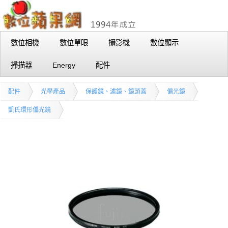
數位相機
數位單眼
攝影機
數位顯示
掃描器
Energy
配件
配件
光學產品
保護鏡、濾鏡、鏡頭蓋
偏光鏡
凱氏環形偏光鏡