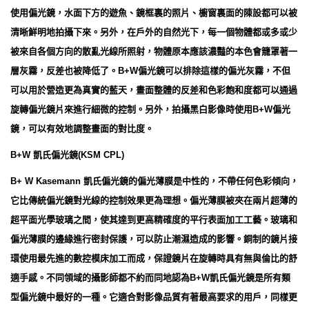
使用偏光鏡，水面下方的遊魚、鏡框裏的照片、櫥窗裏面的陳設都可以被
清晰鮮明地拍攝下來。另外，在戶外的自然光下，每一個物體都或多或少
被來自各個方向的散亂光線所照射，物體原本應該濃豔的本色會籠罩著一
層灰霧，反差也被降低了。B+W偏光鏡可以排除這樣的偏光灰霧，不但
可以用於營造更為真實的藍天，畫面整體的反差和色彩飽和度都可以通過
旋轉偏光鏡片來進行細微的控制。另外，拍攝黑白影像時使用B+W偏光
鏡，可以有效地調整畫面的對比度。
B+W 凱氏偏光鏡(KSM CPL)
B+ W Kasemann 凱氏偏光鏡的偏光薄膜是中性的，不帶任何色彩傾向，
它比傳統偏光鏡對光線的控制效果更為理想。偏光薄膜被夾在兩片超薄的
超平面光學玻璃之間，使其達到更高精確度的平行表面加工工藝。玻璃和
偏光薄膜的邊緣進行密封保護，可以防止潮濕造成的影響。銅制的鏡片接
環使用最先進的數控模床加工而成，保證鏡片在旋轉時具有無與倫比的舒
適手感。不同領域的攝影師都不約而同地認為B+W凱氏偏光鏡是所有類
型偏光鏡中最好的一種。它適合對影像品質有著最高要求的用戶，同樣更