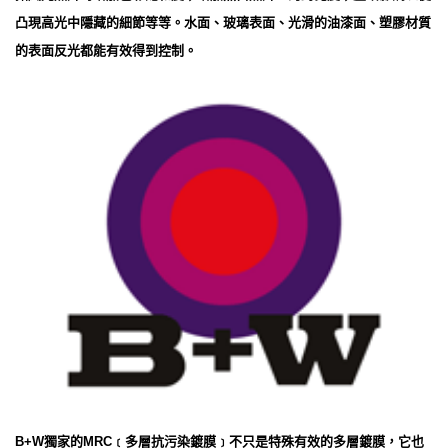
凸現高光中隱藏的細節等等。水面、玻璃表面、光滑的油漆面、塑膠材質
的表面反光都能有效得到控制。
B+W獨家的MRC﹝多層抗污染鍍膜﹞不只是特殊有效的多層鍍膜，它也