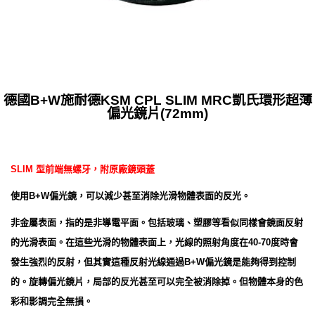
德國B+W施耐德KSM CPL SLIM MRC凱氏環形超薄
偏光鏡片(72mm)
SLIM 型前端無螺牙，附原廠鏡頭蓋
使用B+W偏光鏡，可以減少甚至消除光滑物體表面的反光。
非金屬表面，指的是非導電平面。包括玻璃、塑膠等看似同樣會鏡面反射
的光滑表面。在這些光滑的物體表面上，光線的照射角度在40-70度時會
發生強烈的反射，但其實這種反射光線通過B+W偏光鏡是能夠得到控制
的。旋轉偏光鏡片，局部的反光甚至可以完全被消除掉。但物體本身的色
彩和影調完全無損。