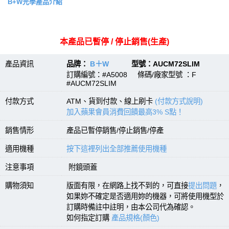
B+W光學產品介紹
本產品已暫停 / 停止銷售(生產)
產品資訊
品牌：
B＋W
型號：AUCM72SLIM
訂購編號：#A5008 條碼/廠家型號 ：F
#AUCM72SLIM
付款方式
ATM、貨到付款、線上刷卡
(付款方式說明)
加入蘋果會員消費回饋最高3% S點！
銷售情形
產品已暫停銷售/停止銷售/停產
適用機種
按下這裡列出全部推薦使用機種
注意事項
附鏡頭蓋
購物須知
版面有限，在網路上找不到的，可直接
提出問題
，
如果妳不確定是否適用妳的機器，可將使用機型於
訂購時備註中註明，由本公司代為確認。
如何指定訂購
產品規格(顏色)