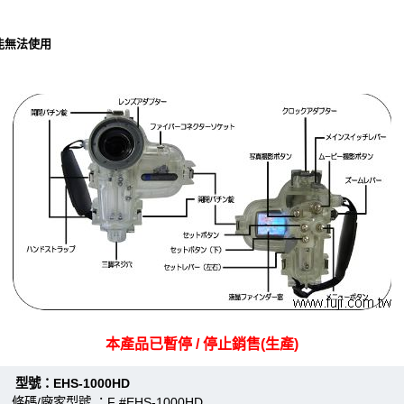
能無法使用
本產品已暫停 / 停止銷售(生產)
：EHS-1000HD
條碼/廠家型號 ：F #EHS-1000HD