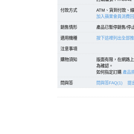
付款方式
ATM、貨到付款、
加入蘋果會員消費回
銷售情形
產品已暫停銷售/停
適用機種
按下這裡列出全部推
注意事項
購物須知
版面有限，在網路上
為確認。
如何指定訂購
產品規
問與答
問與答FAQ(1)
提