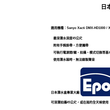
日本
適用機種：
Sanyo Xacti DMX-HD1000 / X
最深潛水深度45公尺
附有手婉掛帶，方便攜帶
可執行電源開/關、拍攝、模式切換等基
使用潛水箱時，無法錄製聲音
日本潛水盒專業大廠
可深潛拍攝45公尺，或在雨的全天候使用