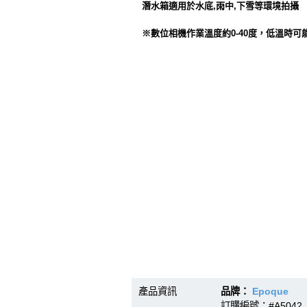
潛水箱適用於水底,雨中,下雪等環境拍攝
※數位相機作業溫度約0-40度，低溫時可
產品資訊
品牌：
Epoque
型號
訂購編號：#A5042 