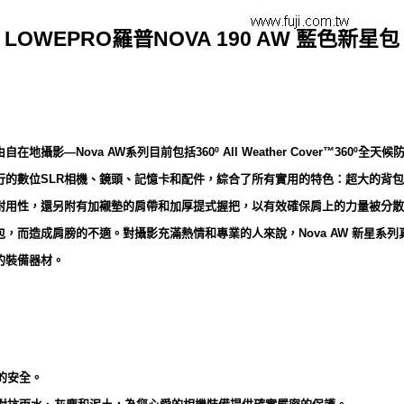
LOWEPRO羅普NOVA 190 AW 藍色新星包
攝影—Nova AW系列目前包括360º All Weather Cover™360
行的數位SLR相機、鏡頭、記憶卡和配件，綜合了所有實用的特色：超大的背
用性，還另附有加襯墊的肩帶和加厚提式握把，以有效確保肩上的力量被分散，這項
，而造成肩膀的不適。對攝影充滿熱情和專業的人來說，Nova AW 新星系列
的裝備器材。
的安全。