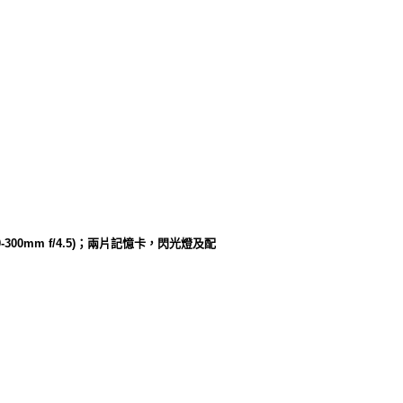
70-300mm f/4.5)；兩片記憶卡，閃光燈及配