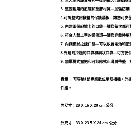
2. 全天候防護套專利—提供最大的防護
3. 堅固耐用的尼龍和塑膠材質—加強防
4.可調整式附襯墊的保護隔板—讓您可安
5. 內建兩個記憶卡的口袋—讓您每次都
6. 符合人體工學的肩帶環—讓您穿戴時
7. 內側網狀拉鍊口袋—可以放置電池和配
8.外建附拉鏈的口袋和網狀口袋—可方便
9. 加厚提式握把和可卸除式止滑肩帶墊
容量： 可容納1部專業數位單眼相機，外掛一顆(24-
件組。
內尺寸：29 X 16 X 20 cm 公分
外尺寸：33 X 23.5 X 24 cm 公分