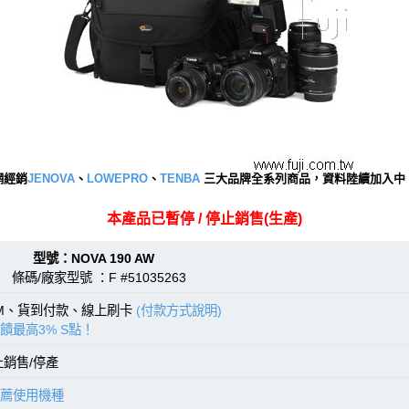
網經銷
JENOVA
、
LOWEPRO
、
TENBA
三大品牌全系列商品，資料陸續加入中
本產品已暫停 / 停止銷售(生產)
型號：NOVA 190 AW
條碼/廠家型號 ：F #51035263
TM、貨到付款、線上刷卡
(付款方式說明)
饋最高3% S點！
止銷售/停產
薦使用機種