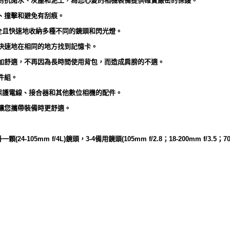
來對抗雨水、灰塵和泥土，為您心愛的相機裝備提供確實嚴密的保護。
潮、撞擊和避免有刮痕。
全且快速地收納多種不同的鏡頭和閃光燈。
可快速地在相同的地方找到記憶卡。
更加舒適，不再因為長時間使用背包，而造成肩膀的不適。
件組。
保護電線、接合器和其他數位相機的配件。
—讓您攜帶裝備時更舒適。
105mm f/4L)鏡頭，3-4備用鏡頭(105mm f/2.8；18-200mm f/3.5；