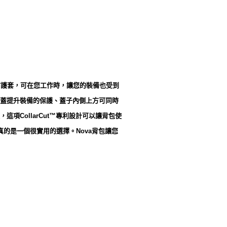
º全天候防護套，可在您工作時，讓您的裝備也受到
包蓋提升裝備的保護、蓋子內側上方可同時
CollarCut™專利設計可以讓背包使
真的是一個很實用的選擇。Nova背包讓您