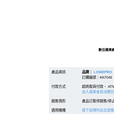
數位蘋果
產品資訊
品牌：
LOWEPRO
訂購編號：#A7046 
付款方式
超商取貨付款、 A
加入蘋果會員消費回
銷售情形
產品已暫停銷售/停
適用機種
按下這裡列出全部推