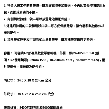
6. 符合人體工學的肩帶環—讓您穿戴時更加舒適，不再因為長時間使用背
包，而造成肩膀的不適。
7. 內側網狀拉鍊口袋—可以放置電池和配件組。
8.外建附拉鏈的口袋和網狀口袋—可方便保護電線、接合器和其他數位相
機的配件。
9. 加厚提式握把和可卸除式止滑肩帶墊—讓您攜帶裝備時更舒適。
容量： 可容納1-2部專業數位單眼相機，外掛一顆(24-105mm f/4L)鏡
頭，3-5備用鏡頭(105mm f/2.8；18-200mm f/3.5；70-300mm f/4.5)；兩
片記憶卡，閃光燈及配件組。
內尺寸： 34.5 X 18 X 23 cm 公分
外尺寸： 38 X 23.2 X 25.8 cm 公分
表面材質：840D尼龍布料和600D聚酯纖維