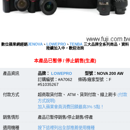
數位蘋果網經銷
JENOVA
、
LOWEPRO
、
TENBA
三大品牌全系列商品，資料
陸續加入中，歡迎洽詢
本產品已暫停 / 停止銷售(生產)
產品資訊
品牌：
LOWEPRO
型號：NOVA 200 AW
訂購編號：#A7062 條碼/廠家型號 ：F
#51035267
付款方式
超商取貨付款、 ATM、貨到付款、線上刷卡
(付款
方式說明)
加入蘋果會員消費回饋最高3% S點！
銷售情形
產品已暫停銷售/停止銷售/停產
適用機種
按下這裡列出全部推薦使用機種