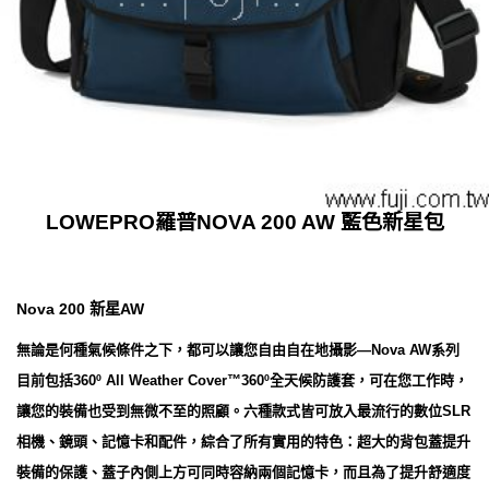
LOWEPRO羅普NOVA 200 AW 藍色新星包
Nova 200 新星AW
無論是何種氣候條件之下，都可以讓您自由自在地攝影—Nova AW系列
目前包括360º All Weather Cover™360º全天候防護套，可在您工作時，
讓您的裝備也受到無微不至的照顧。六種款式皆可放入最流行的數位SLR
相機、鏡頭、記憶卡和配件，綜合了所有實用的特色：超大的背包蓋提升
裝備的保護、蓋子內側上方可同時容納兩個記憶卡，而且為了提升舒適度