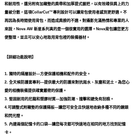
和耐用性，還另附有加襯墊的肩帶和加厚提式握把，以有效確保肩上的力
量被分散，這項CollarCut™專利設計可以讓背包使用者感到更舒適。不
再因為長時間使用背包，而造成肩膀的不適。對攝影充滿熱情和專業的人
來說，Nova AW 新星系列真的是一個很實用的選擇。Nova背包讓您更方
便整理，並且可以安心地取用背包裡的裝備器材。
【詳細功能說明】
1. 獨特的隔層設計—方便保護相機和配件的安全。
2. 全天候防護套專利—提供最大的防護來對抗雨水、灰塵和泥土，為您心
愛的相機裝備提供確實嚴密的保護。
3. 堅固耐用的尼龍和塑膠材質—加強防潮、撞擊和避免有刮痕。
4.可調整式附襯墊的保護隔板—讓您可安全且快速地收納多種不同的鏡頭
和閃光燈。
5. 內建兩個記憶卡的口袋—讓您每次都可快速地在相同的地方找到記憶
卡。