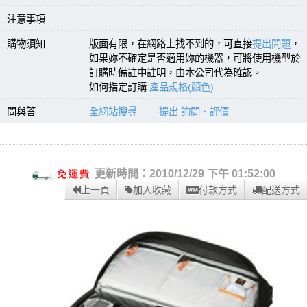
注意事項
購物須知
版面有限，在網路上找不到的，可直接
提出問題
，
如果妳不確定是否適用妳的機器，可將使用機型於
訂購時備註中註明，由本公司代為確認。
如何指定訂購
產品規格(顏色)
問與答
全網站搜尋
提出 詢問、評價
更新時間：2010/12/29 下午 01:52:00
上一頁
加入收藏
付款方式
配送方式