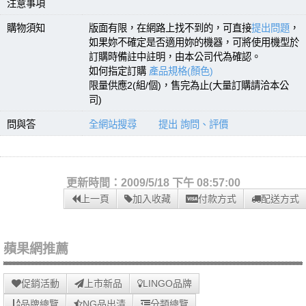
注意事項
購物須知
版面有限，在網路上找不到的，可直接
提出問題
，
如果妳不確定是否適用妳的機器，可將使用機型於
訂購時備註中註明，由本公司代為確認。
如何指定訂購
產品規格(顏色)
限量供應2(組/個)，售完為止(大量訂購請洽本公
司)
問與答
全網站搜尋
提出 詢問、評價
更新時間：2009/5/18 下午 08:57:00
上一頁
加入收藏
付款方式
配送方式
蘋果網推薦
促銷活動
上市新品
LINGO品牌
品牌總覽
NG品出清
分類總覽