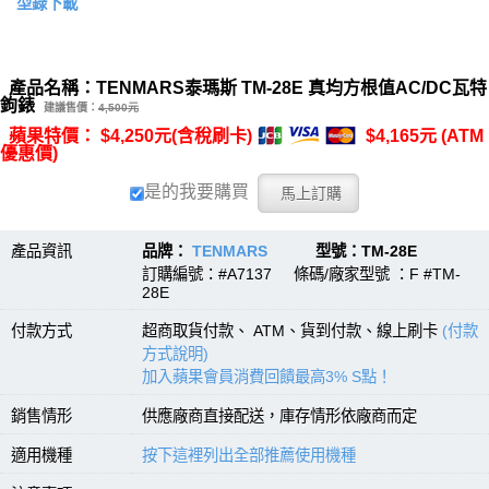
型錄下載
產品名稱：TENMARS泰瑪斯 TM-28E 真均方根值AC/DC瓦特
鉤錶
建議售價：
4,500元
蘋果特價： $4,250元(含稅刷卡)
$4,165元 (ATM
優惠價)
是的我要購買
產品資訊
品牌：
TENMARS
型號：TM-28E
訂購編號：#A7137 條碼/廠家型號 ：F #TM-
28E
付款方式
超商取貨付款、 ATM、貨到付款、線上刷卡
(付款
方式說明)
加入蘋果會員消費回饋最高3% S點！
銷售情形
供應廠商直接配送，庫存情形依廠商而定
適用機種
按下這裡列出全部推薦使用機種