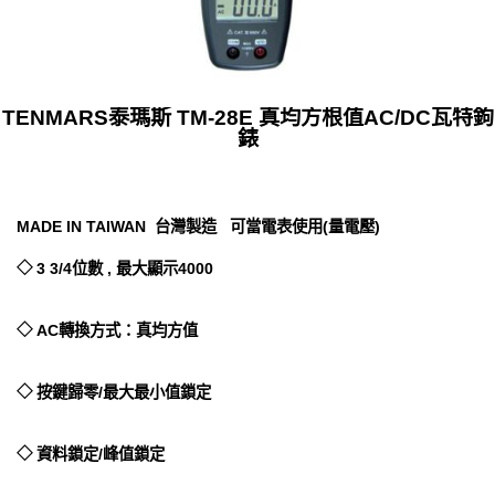
TENMARS泰瑪斯 TM-28E 真均方根值AC/DC瓦特鉤
錶
MADE IN TAIWAN 台灣製造 可當電表使用(量電壓)
◇ 3 3/4位數 , 最大顯示4000
◇ AC轉換方式：真均方值
◇ 按鍵歸零/最大最小值鎖定
◇ 資料鎖定/峰值鎖定