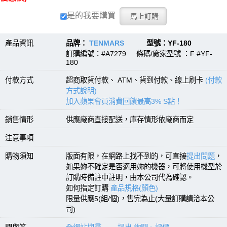
是的我要購買
產品資訊
品牌：
TENMARS
型號：YF-180
訂購編號：#A7279 條碼/廠家型號 ：F #YF-
180
付款方式
超商取貨付款、 ATM、貨到付款、線上刷卡
(付款
方式說明)
加入蘋果會員消費回饋最高3% S點！
銷售情形
供應廠商直接配送，庫存情形依廠商而定
注意事項
購物須知
版面有限，在網路上找不到的，可直接
提出問題
，
如果妳不確定是否適用妳的機器，可將使用機型於
訂購時備註中註明，由本公司代為確認。
如何指定訂購
產品規格(顏色)
限量供應5(組/個)，售完為止(大量訂購請洽本公
司)