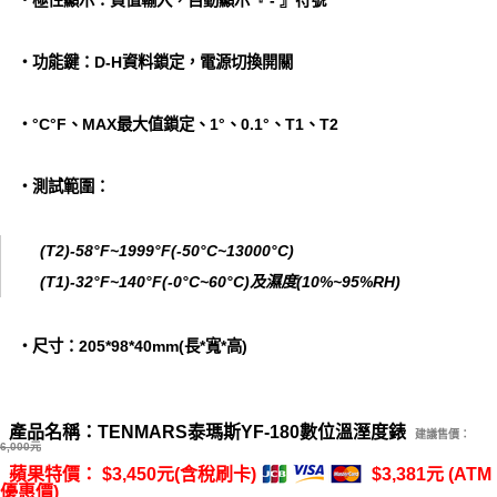
‧極性顯示：負值輸入，自動顯示『 - 』符號
‧功能鍵：D-H資料鎖定，電源切換開關
‧°C°F、MAX最大值鎖定、1°、0.1°、T1、T2
‧測試範圍：
(T2)-58°F~1999°F(-50°C~13000°C)
(T1)-32°F~140°F(-0°C~60°C)及濕度(10%~95%RH)
‧尺寸：205*98*40mm(長*寬*高)
產品名稱：TENMARS泰瑪斯YF-180數位溫溼度錶
建議售價：
6,000元
蘋果特價： $3,450元(含稅刷卡)
$3,381元 (ATM
優惠價)